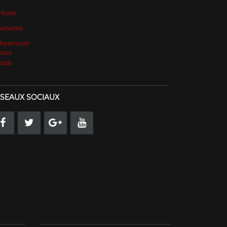
room
wrooms
 Showroom
Nous
Nous
SEAUX SOCIAUX