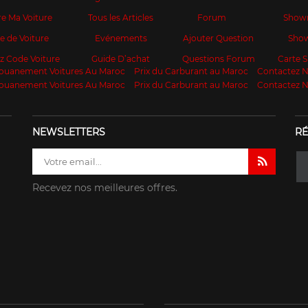
e Ma Voiture
Tous les Articles
Forum
Show
te de Voiture
Evénements
Ajouter Question
Sho
z Code Voiture
Guide D’achat
Questions Forum
Carte
ouanement Voitures Au Maroc
Prix du Carburant au Maroc
Contactez 
ouanement Voitures Au Maroc
Prix du Carburant au Maroc
Contactez 
NEWSLETTERS
RÉ
Recevez nos meilleures offres.