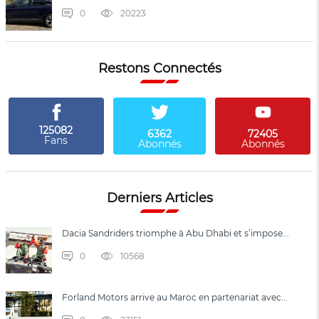
0
20223
Restons Connectés
125082
6362
72405
Fans
Abonnés
Abonnés
Derniers Articles
Dacia Sandriders triomphe à Abu Dhabi et s’impose...
0
10568
Forland Motors arrive au Maroc en partenariat avec...