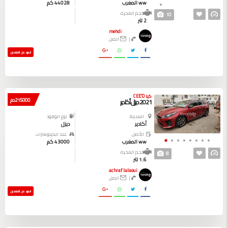
ww المغرب
44028 كم
حجم المحرك
10
2 لتر
mehdi
|
اتصل
المزيد من التفاصيل
كيا CEE'D
215000 دم
2021 ديزل أكادير
المدينة
نوع الوقود
أكادير
ديزل
الأصل
عدد الكيلومترات
ww المغرب
43000 كم
حجم المحرك
8
1.6 لتر
achraf lalaoui
|
اتصل
المزيد من التفاصيل