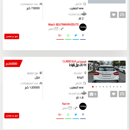
الأصل
عدد الكيلومترات
ww المغرب
73000 كم
حجم المحرك
2 لتر
Wadii BOUTAMARHZOUTE
|
اتصل
المزيد من التفاصيل
مرسيدس CLASSE GLA
240000 دم
2016 ديزل الرباط
المدينة
نوع الوقود
الرباط
ديزل
الأصل
عدد الكيلومترات
ww المغرب
120000 كم
حجم المحرك
9
1.8 لتر
Karim
|
اتصل
المزيد من التفاصيل