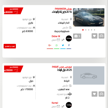
بورش PANAMERA
400000 دم
2014 بنزين الدار البيضاء
الثمن
365000 دم
الآن
المدينة
نوع الوقود
الدار البيضاء
بنزين
الأصل
عدد الكيلومترات
مستوردة جديدة
93000 كم
5
Didier M
|
اتصل
المزيد من التفاصيل
فولكس فاجن PASSAT
250000 دم
2025 ديزل الرباط
الثمن
235000 دم
الآن
المدينة
نوع الوقود
الرباط
ديزل
الأصل
عدد الكيلومترات
ww المغرب
170000 كم
حجم المحرك
2 لتر
Kamal
|
اتصل