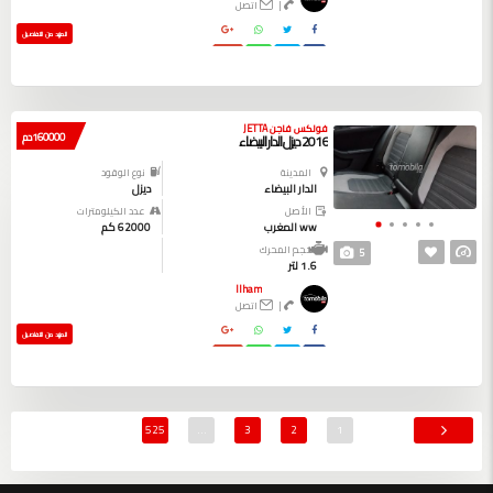
|
اتصل
المزيد من التفاصيل
فولكس فاجن JETTA
160000 دم
2016 ديزل الدار البيضاء
المدينة
نوع الوقود
الدار البيضاء
ديزل
الأصل
عدد الكيلومترات
ww المغرب
62000 كم
حجم المحرك
5
1.6 لتر
Ilham
|
اتصل
المزيد من التفاصيل
525
…
3
2
1