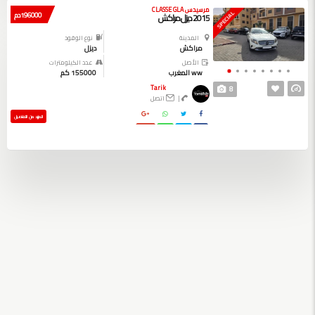
مرسيدس CLASSE GLA
196000 دم
SPECIAL
2015 ديزل مراكش
المدينة
نوع الوقود
مراكش
ديزل
الأصل
عدد الكيلومترات
ww المغرب
155000 كم
Tarik
8
|
اتصل
المزيد من التفاصيل