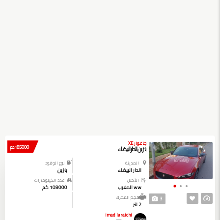
جاغوار XE
185000 دم
بنزين الدار البيضاء
المدينة
نوع الوقود
الدار البيضاء
بنزين
الأصل
عدد الكيلومترات
ww المغرب
108000 كم
حجم المحرك
3
2 لتر
imad laraichi