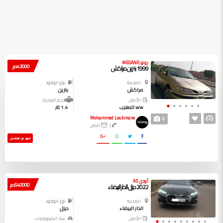
رونو MEGANE
43000 دم
1999 بنزين مراكش
المدينة
نوع الوقود
مراكش
بنزين
الأصل
حجم المحرك
ww المغرب
1.4 لتر
Mohammed Loukmane
6
|
اتصل
المزيد من التفاصيل
أودي A5
540000 دم
2022 ديزل الدار البيضاء
المدينة
نوع الوقود
الدار البيضاء
ديزل
الأصل
عدد الكيلومترات