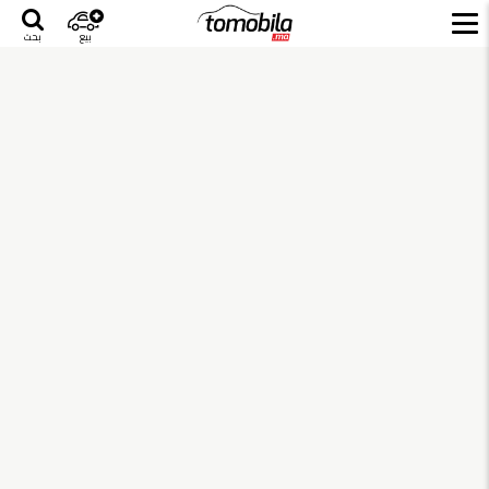
بيع
بحث