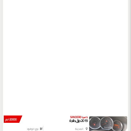
داسيا SANDERO
120000 دم
2019 ديزل طنجة
المدينة
نوع الوقود