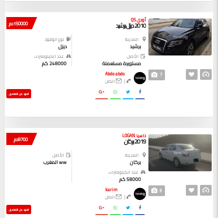
أودي Q5
150000 دم
2010 ديزل برشيد
المدينة
نوع الوقود
برشيد
ديزل
الأصل
عدد الكيلومترات
مستوردة مستعملة
248000 كم
Abdo abdo
7
|
اتصل
المزيد من التفاصيل
داسيا LOGAN
8700 دم
2019 بركان
المدينة
الأصل
بركان
ww المغرب
عدد الكيلومترات
58000 كم
karim
9
|
اتصل
المزيد من التفاصيل