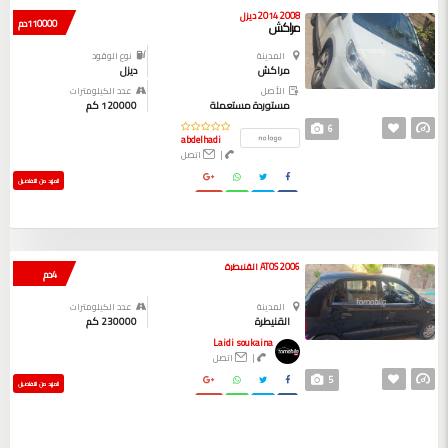
2008 2014 ديزل
110000 دم
مراكش
المدينة
نوع الوقود
مراكش
ديزل
الأصل
عدد الكيلومترات
مستوردة مستعملة
120000 كم
6
abdelhadi
|
اتصل
المزيد من التفاصيل
ATOS 2006 القنيطرة
4 دم
المدينة
عدد الكيلومترات
القنيطرة
230000 كم
Laidi soukaina
|
اتصل
5
المزيد من التفاصيل