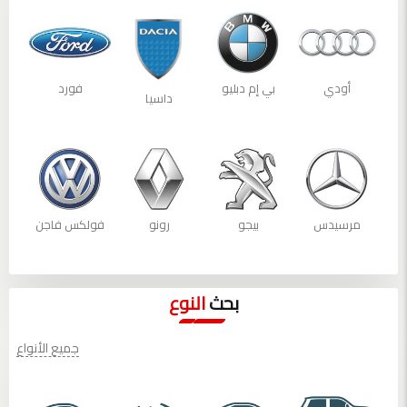
أودي
بي إم دبليو
فورد
داسيا
مرسيدس
بيجو
رونو
فولكس فاجن
بحث
النوع
جميع الأنواع