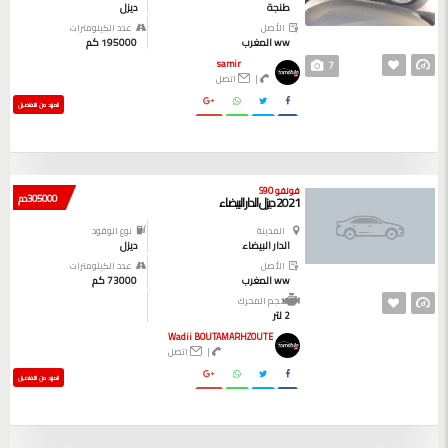
طنجة
ديزل
الأصل
عدد الكيلومترات
ww المغرب
195000 كم
samir
7
|
اتصل
المزيد من التفاصيل
فولفو S90
305000 دم
2021 ديزل الدار البيضاء
المدينة
نوع الوقود
الدار البيضاء
ديزل
الأصل
عدد الكيلومترات
ww المغرب
73000 كم
حجم المحرك
2 لتر
Wadii BOUTAMARHZOUTE
|
اتصل
المزيد من التفاصيل