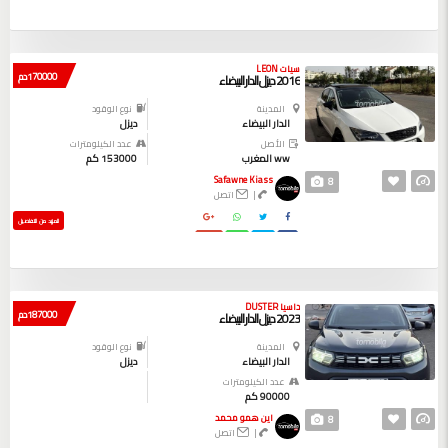
سيات LEON
170000 دم
2016 ديزل الدار البيضاء
المدينة
نوع الوقود
الدار البيضاء
ديزل
الأصل
عدد الكيلومترات
ww المغرب
153000 كم
Safawne Kiass
8
|
اتصل
المزيد من التفاصيل
داسيا DUSTER
187000 دم
2023 ديزل الدار البيضاء
المدينة
نوع الوقود
الدار البيضاء
ديزل
عدد الكيلومترات
90000 كم
اين همو محمد
8
|
اتصل