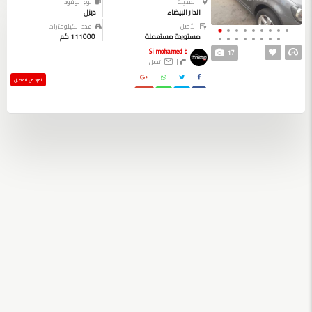
المدينة
نوع الوقود
الدار البيضاء
ديزل
الأصل
عدد الكيلومترات
مستوردة مستعملة
111000 كم
Si mohamed b
17
|
اتصل
المزيد من التفاصيل