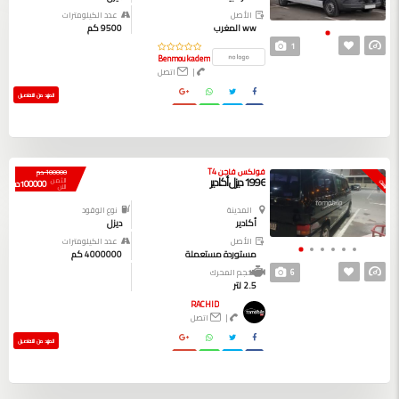
الأصل
عدد الكيلومترات
ww المغرب
9500 كم
1
Benmoukadem
|
اتصل
المزيد من التفاصيل
فولكس فاجن T4
100000 دم
1996 ديزل أكادير
الثمن
100000 دم
بيعت
الآن
المدينة
نوع الوقود
أكادير
ديزل
الأصل
عدد الكيلومترات
مستوردة مستعملة
4000000 كم
6
حجم المحرك
2.5 لتر
RACHID
|
اتصل
المزيد من التفاصيل