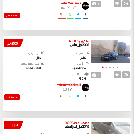
Toufik Moussaoui
3
|
اتصل
المزيد من التفاصيل
سانغيونغ RODIUS
48000 دم
2008 ديزل فاس
المدينة
نوع الوقود
فاس
ديزل
الأصل
عدد الكيلومترات
ww المغرب
600000 كم
حجم المحرك
5
2.6 لتر
mohammed dakdaki
|
اتصل
المزيد من التفاصيل
فولكس فاجن CADDY
اتصل بي
2019 ديزل الدار البيضاء