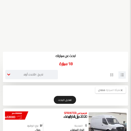
ابحث عن سيارتك
18
سيارة
تاريخ : الأحدث أولا
هيئة السيارة:
منفان
تعديل البحث
مرسيدس SPRINTER
350000 دم
2020 ديزل الدار البيضاء
الثمن
320000 دم
الآن
المدينة
نوع الوقود
الدار البيضاء
ديزل