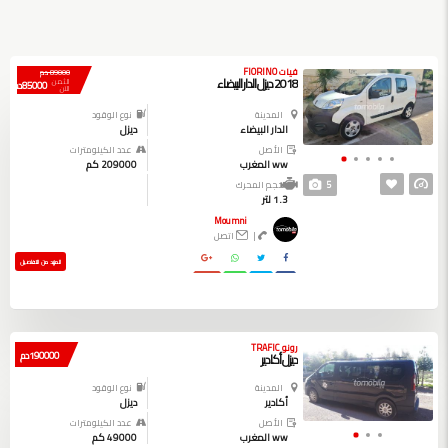
فيات FIORINO
89000 دم
2018 ديزل الدار البيضاء
الثمن
85000 دم
الآن
المدينة
نوع الوقود
الدار البيضاء
ديزل
الأصل
عدد الكيلومترات
ww المغرب
209000 كم
5
حجم المحرك
1.3 لتر
Moumni
|
اتصل
المزيد من التفاصيل
رونو TRAFIC
190000 دم
ديزل أكادير
المدينة
نوع الوقود
أكادير
ديزل
الأصل
عدد الكيلومترات
ww المغرب
49000 كم