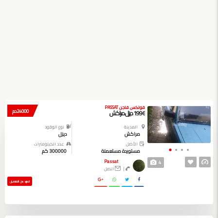
فولكس فاجن PASSAT
24000 دم
1996 ديزل مراكش
المدينة
نوع الوقود
مراكش
ديزل
الأصل
عدد الكيلومترات
مستوردة مستعملة
300000 كم
Passat
4
|
اتصل
المزيد من التفاصيل