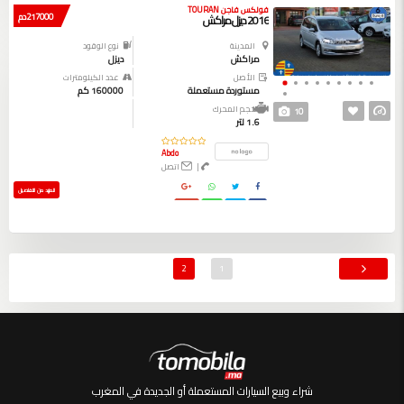
فولكس فاجن TOURAN
217000 دم
2016 ديزل مراكش
المدينة
نوع الوقود
مراكش
ديزل
الأصل
عدد الكيلومترات
مستوردة مستعملة
160000 كم
حجم المحرك
10
1.6 لتر
Abdo
|
اتصل
المزيد من التفاصيل
2
1
شراء وبيع السيارات المستعملة أو الجديدة في المغرب