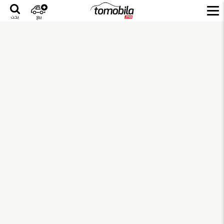
بيع
بحث