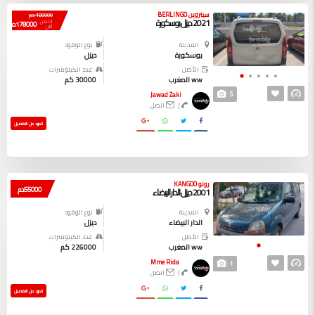
سيتروين BERLINGO
180000 دم
2021 ديزل بوسكورة
الثمن
178000 دم
الآن
المدينة
نوع الوقود
بوسكورة
ديزل
الأصل
عدد الكيلومترات
ww المغرب
30000 كم
5
Jawad Zaki
|
اتصل
المزيد من التفاصيل
رونو KANGOO
55000 دم
2001 ديزل الدار البيضاء
المدينة
نوع الوقود
الدار البيضاء
ديزل
الأصل
عدد الكيلومترات
ww المغرب
226000 كم
Mme Rida
1
|
اتصل
المزيد من التفاصيل