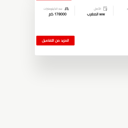
الأصل
عدد الكيلومترات
ww المغرب
178000 كم
المزيد من التفاصيل