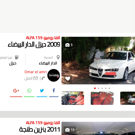
الفا روميو ALFA 159
2009 ديزل الدار البيضاء
5
المدينة
نوع الوقود
الدار البيضاء
ديزل
Omar el amri
|
اتصل
الفا روميو ALFA 159
2011 بنزين طنجة
11