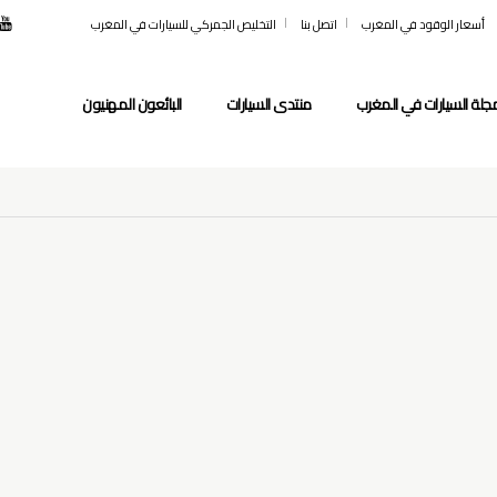
أسعار الوقود في المغرب
اتصل بنا
التخليص الجمركي للسيارات في المغرب
جلة السيارات في المغرب
منتدى السيارات
البائعون المهنيون