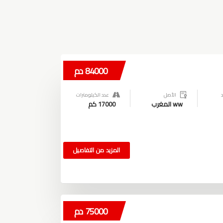
84000 دم
الأصل
عدد الكيلومترات
ww المغرب
17000 كم
المزيد من التفاصيل
75000 دم