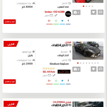
الأصل
عدد الكيلومترات
ww المغرب
30000 كم
Vendeur 1553162889
4
|
اتصل
المزيد من التفاصيل
فيراري .
اتصل بي
2013 بنزين الدار البيضاء
المدينة
نوع الوقود
الدار البيضاء
بنزين
الأصل
عدد الكيلومترات
مستوردة مستعملة
23000 كم
8
BEL AIR Auto
|
اتصل
المزيد من التفاصيل
فيراري CALIFORNIA
اتصل بي
2010 بنزين الدار البيضاء