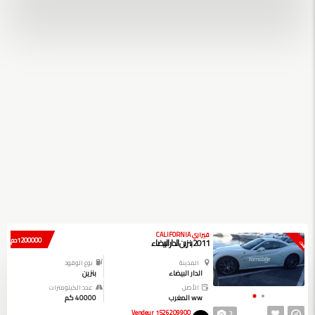
فيراري CALIFORNIA
1200000 دم
2011 بنزين الدار البيضاء
بيعت
المدينة
نوع الوقود
الدار البيضاء
بنزين
الأصل
عدد الكيلومترات
ww المغرب
40000 كم
Vendeur 1526209900
2