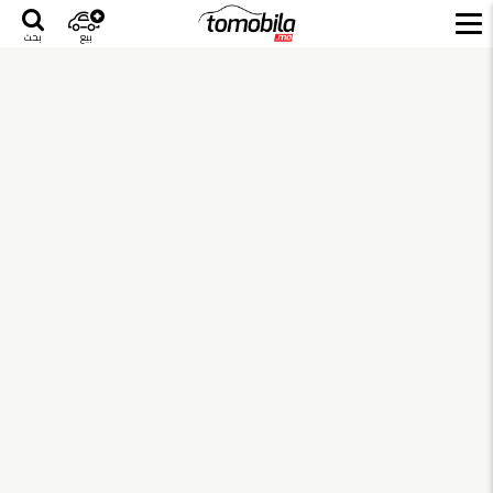
بيع
بحث