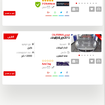
V12Autohouse
|
اتصل
8
المزيد من التفاصيل
فيراري CALIFORNIA
اتصل بي
2012 بنزين الدار البيضاء
بيعت
المدينة
نوع الوقود
الدار البيضاء
بنزين
الأصل
عدد الكيلومترات
ww المغرب
12000 كم
6
Auto Chag
|
اتصل
المزيد من التفاصيل