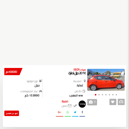
سيات IBIZA
100000 دم
2016 ديزل تمارة
المدينة
نوع الوقود
تمارة
ديزل
الأصل
عدد الكيلومترات
ww المغرب
153890 كم
Nabil
7
|
اتصل
المزيد من التفاصيل