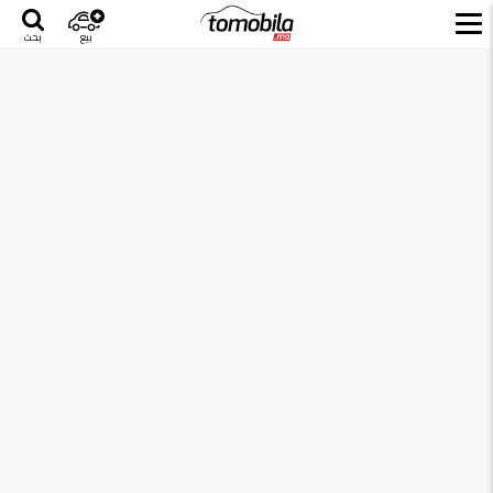
بيع
بحث