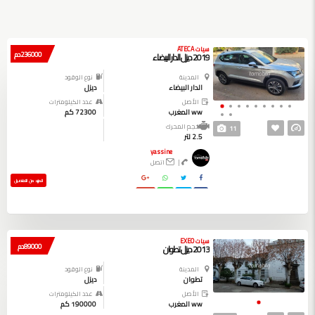
سيات ATECA
236000 دم
2019 ديزل الدار البيضاء
المدينة
نوع الوقود
الدار البيضاء
ديزل
الأصل
عدد الكيلومترات
ww المغرب
72300 كم
حجم المحرك
11
2.5 لتر
yassine
|
اتصل
المزيد من التفاصيل
سيات EXEO
89000 دم
2013 ديزل تطوان
المدينة
نوع الوقود
تطوان
ديزل
الأصل
عدد الكيلومترات
ww المغرب
190000 كم