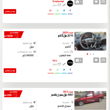
Simohamed
1
|
اتصل
المزيد من التفاصيل
سيات IBIZA
115000 دم
2016 ديزل أكادير
الثمن
115000 دم
الآن
المدينة
نوع الوقود
أكادير
ديزل
الأصل
عدد الكيلومترات
ww المغرب
56000 كم
3
Aziz
|
اتصل
المزيد من التفاصيل
سيات INCA
41000 دم
1997 ديزل سيدي قاسم
الثمن
41000 دم
الآن
المدينة
نوع الوقود
سيدي قاسم
ديزل