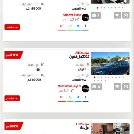
الأصل
عدد الكيلومترات
ww المغرب
153000 كم
Safawne Kiass
8
|
اتصل
المزيد من التفاصيل
سيات ATECA
285000 دم
2022 ديزل تطوان
المدينة
نوع الوقود
تطوان
ديزل
الأصل
عدد الكيلومترات
ww المغرب
83000 كم
Mohammed Rayane
13
|
اتصل
المزيد من التفاصيل
سيات LEON
198000 دم
ديزل سلا