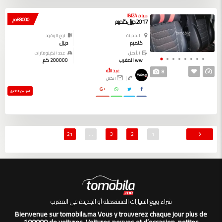
سيات IBIZA
88000 دم
2017 ديزل كلميم
المدينة
نوع الوقود
كلميم
ديزل
الأصل
عدد الكيلومترات
ww المغرب
200000 كم
عبد الله
8
|
اتصل
المزيد من التفاصيل
21
…
3
2
1
شراء وبيع السيارات المستعملة أو الجديدة في المغرب
Bienvenue sur tomobila.ma Vous y trouverez chaque jour plus de