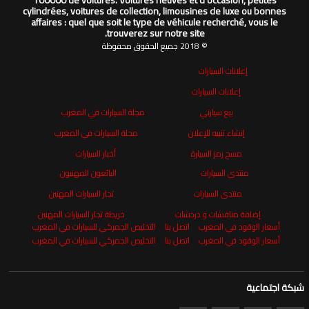
100000 de voitures. Voitures neuves et d’occasion, petites
cylindrées, voitures de collection, limousines de luxe ou bonnes
affaires : quel que soit le type de véhicule recherché, vous le
trouverez sur notre site.
© 2018 جميع الحقوق محفوظة
إعلانات السيارات
إعلانات السيارات
بيع سيارتي
مجلة السيارات في المغرب
إنشاء تنبيه للإعلان
مجلة السيارات في المغرب
مسح رمز السيارة
أخبار السيارات
منتدى السيارات
البائعون المهنيون
منتدى السيارات
تجار السيارات المهنين
إضافة مناقشات و دردشات
خريطة تجار السيارات المهنين
أسعار الوقود في المغرب
اتصل بنا
التخليص الجمركي للسيارات في المغرب
أسعار الوقود في المغرب
اتصل بنا
التخليص الجمركي للسيارات في المغرب
شبكة اجتماعية