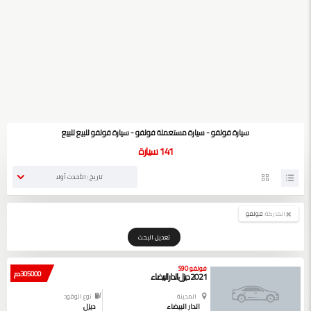
سيارة فولفو - سيارة مستعملة فولفو - سيارة فولفو للبيع للبيع
141
سيارة
تاريخ : الأحدث أولا
الماركة:
فولفو
تعديل البحث
فولفو S90
305000 دم
2021 ديزل الدار البيضاء
المدينة
نوع الوقود
الدار البيضاء
ديزل