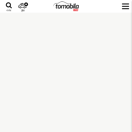
بيع
بحث