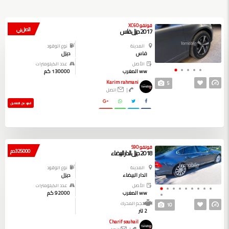
فولفو XC60
اتصل بي
2017 ديزل فاس
المدينة
نوع الوقود
فاس
ديزل
الأصل
عدد الكيلومترات
ww المغرب
130000 كم
Karim rahmani
5
|
اتصل
المزيد من التفاصيل
فولفو S90
325000 دم
2018 ديزل الدار البيضاء
المدينة
نوع الوقود
الدار البيضاء
ديزل
الأصل
عدد الكيلومترات
ww المغرب
92000 كم
حجم المحرك
10
2 لتر
Charif souhail