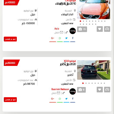
فولفو C30
105000 دم
2010 ديزل الدار البيضاء
المدينة
نوع الوقود
الدار البيضاء
ديزل
الأصل
عدد الكيلومترات
ww المغرب
150000 كم
Aziz
15
|
اتصل
المزيد من التفاصيل
فولفو XC60
350000 دم
2020 ديزل أكادير
المدينة
نوع الوقود
أكادير
ديزل
الأصل
عدد الكيلومترات
ww المغرب
98700 كم
Ouarrak Redouan
8
|
اتصل
المزيد من التفاصيل