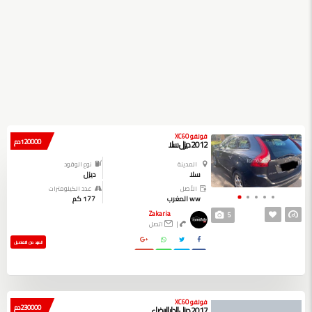
فولفو XC60
120000 دم
2012 ديزل سلا
المدينة
نوع الوقود
سلا
ديزل
الأصل
عدد الكيلومترات
ww المغرب
177 كم
Zakaria
5
|
اتصل
المزيد من التفاصيل
فولفو XC60
230000 دم
2017 ديزل الدار البيضاء