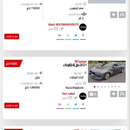
الأصل
عدد الكيلومترات
ww المغرب
73000 كم
حجم المحرك
2 لتر
Wadii BOUTAMARHZOUTE
|
اتصل
المزيد من التفاصيل
فولفو S90
315000 دم
2021 ديزل الدار البيضاء
المدينة
نوع الوقود
الدار البيضاء
ديزل
الأصل
عدد الكيلومترات
مستوردة جديدة
139000 كم
Doni seba3
8
|
اتصل
المزيد من التفاصيل