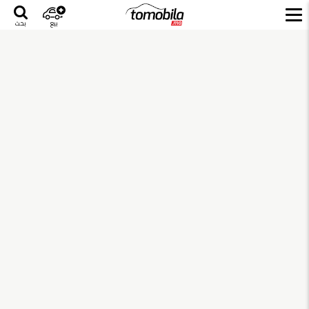
بيع
بحث