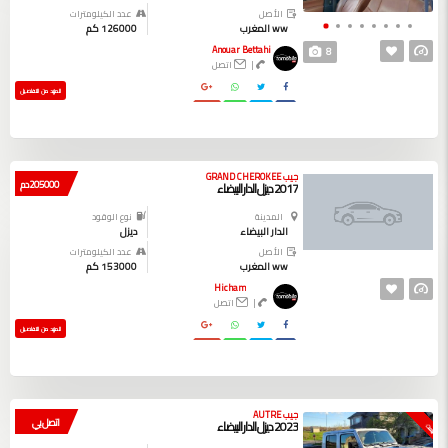
الأصل
عدد الكيلومترات
ww المغرب
126000 كم
Anouar Bettahi
8
|
اتصل
المزيد من التفاصيل
جيب GRAND CHEROKEE
205000 دم
2017 ديزل الدار البيضاء
المدينة
نوع الوقود
الدار البيضاء
ديزل
الأصل
عدد الكيلومترات
ww المغرب
153000 كم
Hicham
|
اتصل
المزيد من التفاصيل
جيب AUTRE
اتصل بي
2023 ديزل الدار البيضاء
بيعت