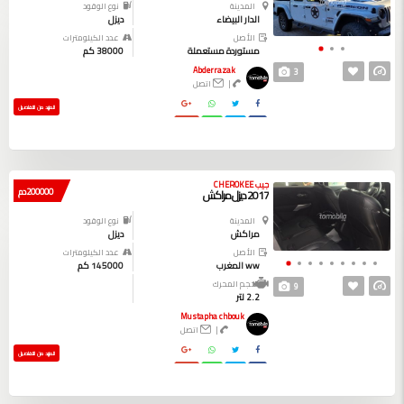
المدينة
نوع الوقود
الدار البيضاء
ديزل
الأصل
عدد الكيلومترات
مستوردة مستعملة
38000 كم
Abderrazak
3
|
اتصل
المزيد من التفاصيل
جيب CHEROKEE
200000 دم
2017 ديزل مراكش
المدينة
نوع الوقود
مراكش
ديزل
الأصل
عدد الكيلومترات
ww المغرب
145000 كم
حجم المحرك
9
2.2 لتر
Mustapha chbouk
|
اتصل
المزيد من التفاصيل