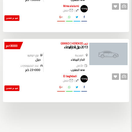
Mme alalami
|
اتصل
المزيد من التفاصيل
جيب GRAND CHEROKEE
130000 دم
2013 ديزل الدار البيضاء
المدينة
نوع الوقود
الدار البيضاء
ديزل
الأصل
عدد الكيلومترات
ww المغرب
231000 كم
El baghdadi
|
اتصل
المزيد من التفاصيل