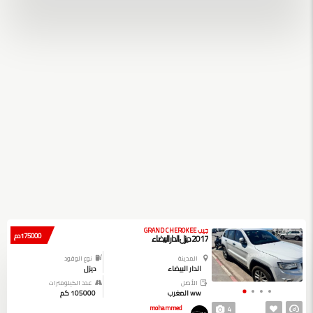
جيب GRAND CHEROKEE
175000 دم
2017 ديزل الدار البيضاء
المدينة
نوع الوقود
الدار البيضاء
ديزل
الأصل
عدد الكيلومترات
ww المغرب
105000 كم
mohammed
4