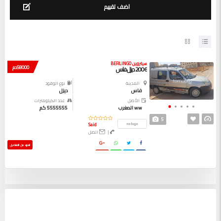
اضف تقييم
سيتروين BERLINGO
58000 دم
2006 ديزل فاس
المدينة
نوع الوقود
فاس
ديزل
الأصل
عدد الكيلومترات
ww المغرب
5555555 كم
5
Said
|
اتصل
المزيد من التفاصيل