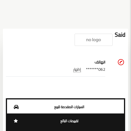
Said
الهاتف
062*******
إظهار
السيارات المقدمة للبيع
تقييمات البائع