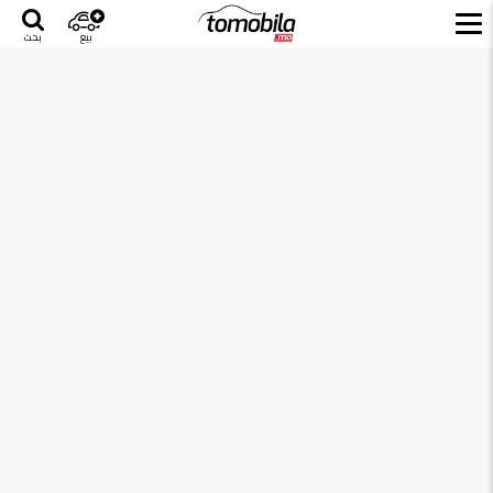
بيع
بحث