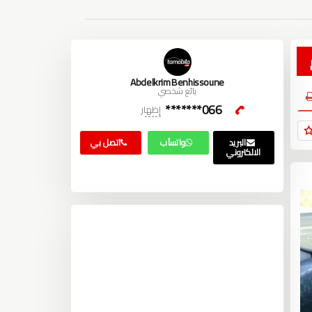
Abdelkrim Benhissoune
بائع شخصي
066*******
إظهار
البريد
واتسآب
اتصل بي
الالكتروني