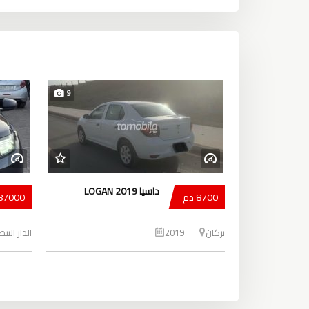
9
داسيا LOGAN 2019
8700 دم
187000 
بركان
2019
الدار البي