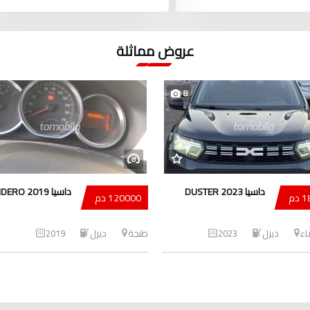
عروض مماثلة
8
داسيا DUSTER 2023
داسيا SANDERO 2019
دم
120000 دم
ضاء
ديزل
2023
طنجة
ديزل
2019