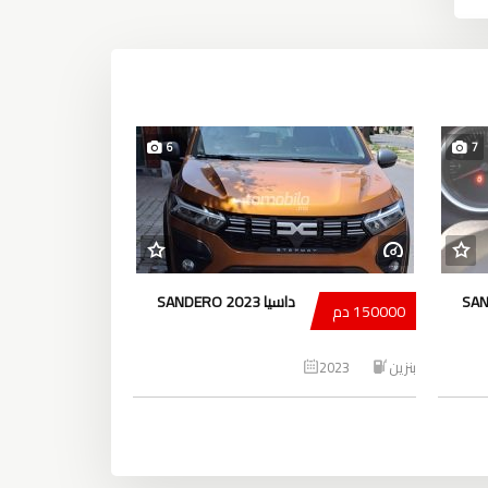
6
7
داسيا SANDERO 2023
150000 دم
بنزين
2023