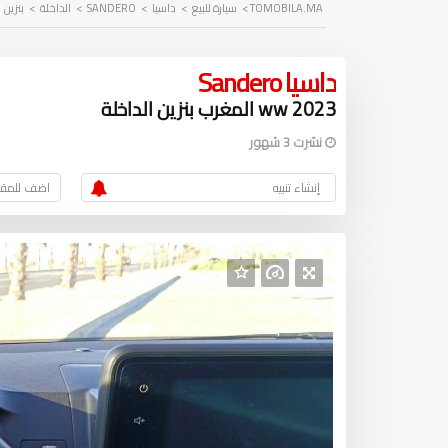
TOMOBILA.MA
>
سيارة للبيع
>
داسيا
>
SANDERO
>
الداخلة
>
بنزين
>
داسيا Sandero
2023 ww المغرب بنزين الداخلة
نشرت 3 شهور
إنشاء تنبيه
اضف للمقار