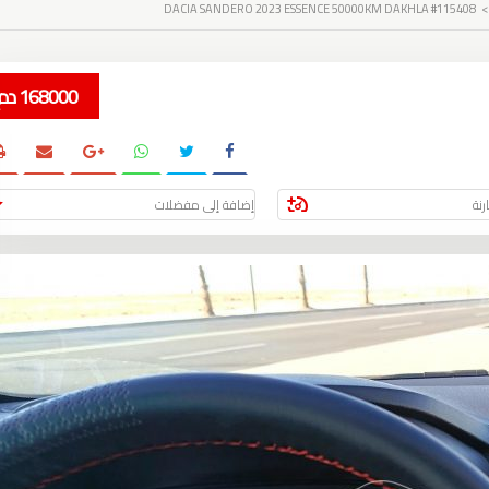
DACIA SANDERO 2023 ESSENCE 50000KM DAKHLA #115408
168000 دم
نة
إضافة إلى مفضلات