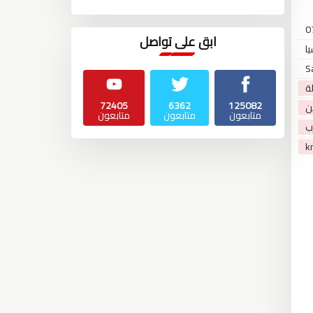
0
ابق على تواصل
ا
S
لة
72405
6362
125082
ين
متابعون
متابعون
متابعون