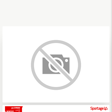
كيا Sportage
375000 دم
الثمن
368000 دم
الآن