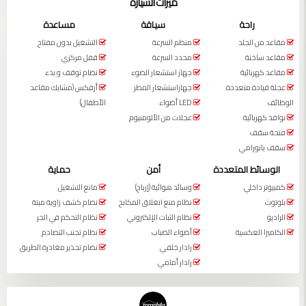
ميزات السيارة
راحة
سياقة
مساعدة
مقاعد من الجلد
منظم السرعة
التشغيل بدون مفتاح
مقاعد ساخنة
محدد السرعة
قفل مركزي
مقاعد كهربائية
جهاز استشعار الضوء
نضام توقف و بدء
عجلة قيادة متعددة
جهازاستشعار المطر
أزفكس (مشابك مقاعد
الوظائف
LED أضواء
الأطفال)
نوافذ كهربائية
عجلات من الألومنيوم
فتحة سقف
سقف بانورامي
الوسائط المتعددة
أمن
حماية
كمبيوتر داخلي
وسائد هوائية (إرباج)
مانع التشغيل
بلوتوث
نظام منع انغلاق المكابح
نضام كشف زاوية ميتة
الراديو
نظام الثبات الإلكتروني
نظام التحكم في الجر
الكاميرا العكسية
أضواء الضباب
نظام تجنب التصادم
رادار خلفي
نضام تحذير مغادرة الطريق
رادار أمامي