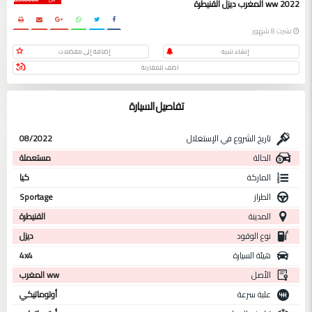
2022 ww المغرب ديزل القنيطرة
نشرت 8 شهور
إنشاء تنبيه
إضافة إلى مفضلات
اضف للمقارنة
تفاصيل السيارة
تاريخ الشروع في الإستغلال
08/2022
الحالة
مستعملة
الماركة
كيا
الطراز
Sportage
المدينة
القنيطرة
نوع الوقود
ديزل
هيئة السيارة
4x4
الأصل
ww المغرب
علبة سرعة
أوتوماتيكي