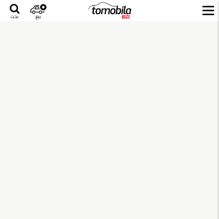
بيع
بحث