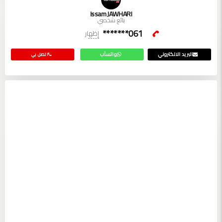
Issam JAWHARI
بائع شخصي
061*******
إظهار
البريد الالكتروني
واتسآب
اتصل بي