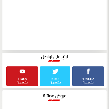
ابق على تواصل
72405
6362
125082
متابعون
متابعون
متابعون
عروض مماثلة