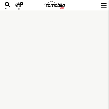
بيع
بحث