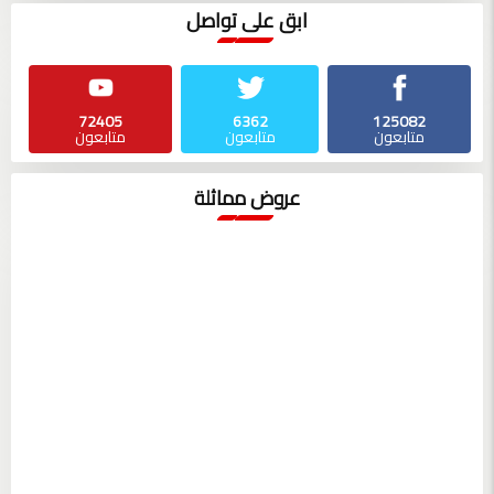
ابق على تواصل
72405
6362
125082
متابعون
متابعون
متابعون
عروض مماثلة