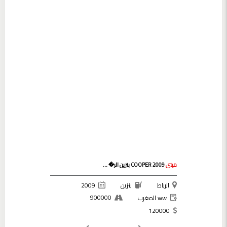
ميني
COOPER 2009 بنزين الر� ...
الرباط
بنزين
2009
900000
ww المغرب
120000