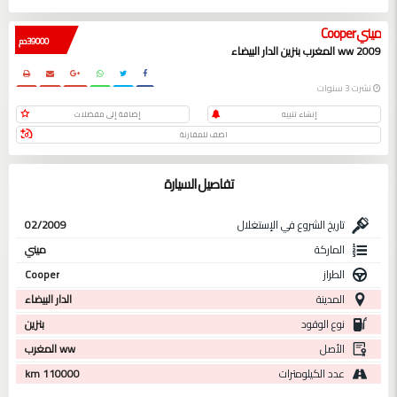
ميني Cooper
39000 دم
2009 ww المغرب بنزين الدار البيضاء
نشرت 3 سنوات
إنشاء تنبيه
إضافة إلى مفضلات
اضف للمقارنة
تفاصيل السيارة
تاريخ الشروع في الإستغلال
02/2009
الماركة
ميني
الطراز
Cooper
المدينة
الدار البيضاء
نوع الوقود
بنزين
الأصل
ww المغرب
عدد الكيلومترات
110000 km