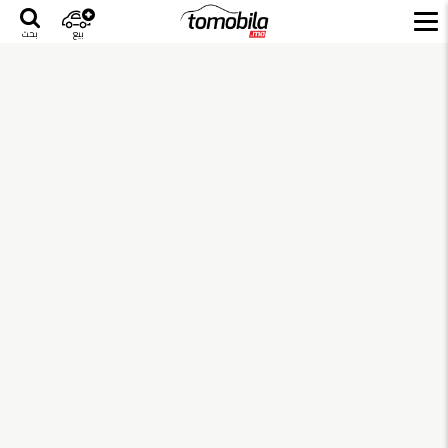
بيع
بحث