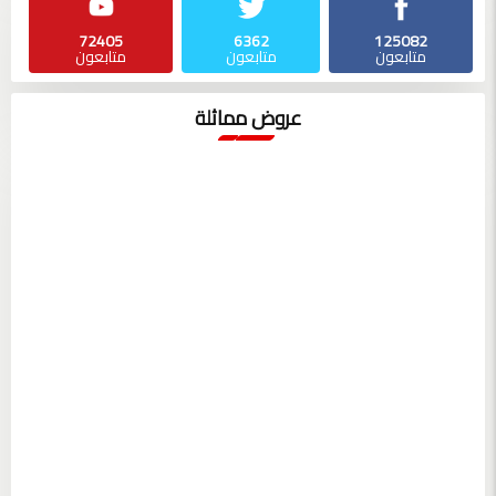
72405
6362
125082
متابعون
متابعون
متابعون
عروض مماثلة