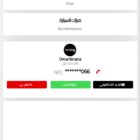
Omar
ميزات السيارة
No informations
Omar kinana
بائع شخصي
066*******
إظهار
البريد الالكتروني
واتسآب
اتصل بي