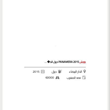
بورش
PANAMERA 2015 ديزل الد� ...
الدار البيضاء
ديزل
2015
60000
ww المغرب