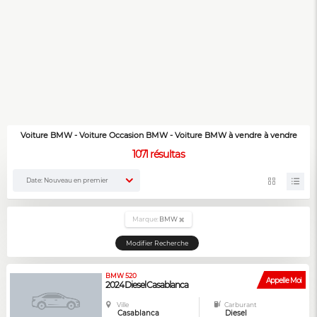
Voiture BMW - Voiture Occasion BMW - Voiture BMW à vendre à vendre
1071
résultas
Date: Nouveau en premier
Marque:
BMW
Modifier Recherche
BMW 520
Appelle Moi
2024 Diesel Casablanca
Ville
Carburant
Casablanca
Diesel