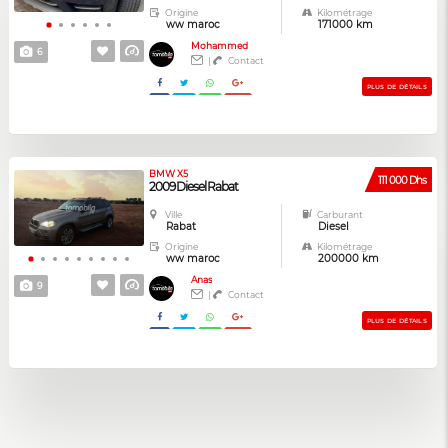
Origine
Kilométrage
ww maroc
171000 km
Mohammed
6
|
Contact
PLUS DE DÉTAILS
BMW X5
111 000 Dhs
2009 Diesel Rabat
Ville
Carburant
Rabat
Diesel
Origine
Kilométrage
ww maroc
200000 km
Anas
9
|
Contact
PLUS DE DÉTAILS