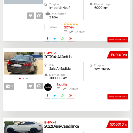
Origine
Kilométrage
Importé Neuf
6000 km
Motorisation
2 litre
GOTHA
|
Contact
PLUS DE DÉTAILS
BMW 525
180 000 Dhs
2013 Sala Al-Jadida
Ville
Origine
Sala Al-Jadida
ww maroc
Kilométrage
300000 km
Taoufiq
3
|
Contact
PLUS DE DÉTAILS
BMW X4
530 000 Dhs
2022 Diesel Casablanca