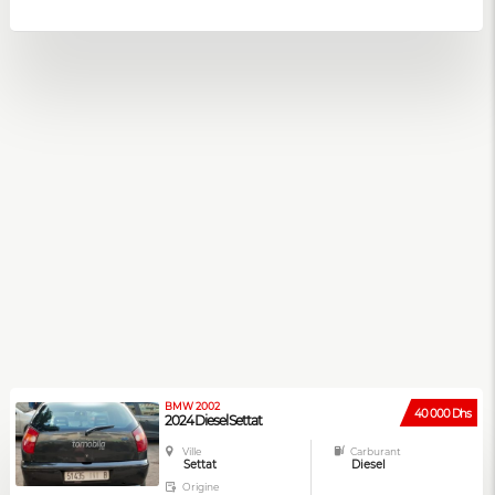
BMW 2002
40 000 Dhs
2024 Diesel Settat
Ville
Carburant
Settat
Diesel
Origine