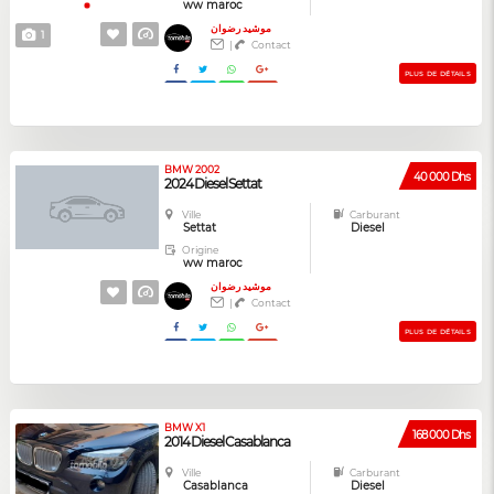
ww maroc
موشيد رضوان
1
|
Contact
PLUS DE DÉTAILS
BMW 2002
40 000 Dhs
2024 Diesel Settat
Ville
Carburant
Settat
Diesel
Origine
ww maroc
موشيد رضوان
|
Contact
PLUS DE DÉTAILS
BMW X1
168 000 Dhs
2014 Diesel Casablanca
Ville
Carburant
Casablanca
Diesel