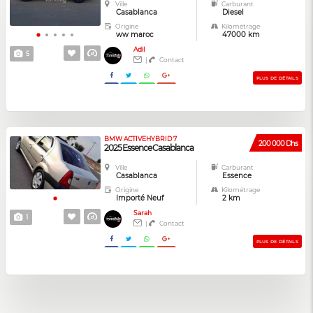
Ville
Carburant
Casablanca
Diesel
Origine
Kilométrage
ww maroc
47000 km
Adil
5
|
Contact
PLUS DE DÉTAILS
BMW ACTIVEHYBRID 7
200 000 Dhs
2025 Essence Casablanca
Ville
Carburant
Casablanca
Essence
Origine
Kilométrage
Importé Neuf
2 km
Sarah
1
|
Contact
PLUS DE DÉTAILS