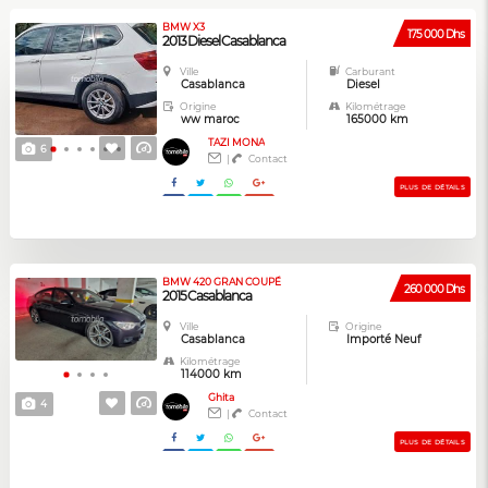
BMW X3
175 000 Dhs
2013 Diesel Casablanca
Ville
Carburant
Casablanca
Diesel
Origine
Kilométrage
ww maroc
165000 km
TAZI MONA
6
|
Contact
PLUS DE DÉTAILS
BMW 420 GRAN COUPÉ
260 000 Dhs
2015 Casablanca
Ville
Origine
Casablanca
Importé Neuf
Kilométrage
114000 km
Ghita
4
|
Contact
PLUS DE DÉTAILS