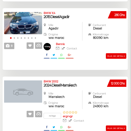
BMW X4
280 Dhs
2015 Diesel Agadir
Ville
Carburant
Agadir
Diesel
Origine
Kilométrage
ww maroc
80090 km
Bennis
8
|
Contact
PLUS DE DÉTAILS
BMW 2002
12 000 Dhs
2024 Diesel Marrakech
Ville
Carburant
Marrakech
Diesel
Origine
Kilométrage
ww maroc
24900 km
ergrvgr
|
Contact
PLUS DE DÉTAILS