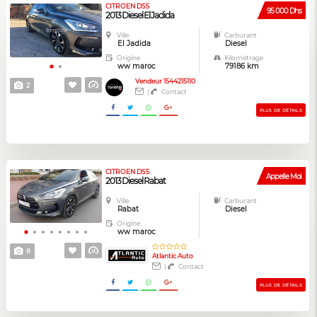
CITROEN DS5
95 000 Dhs
2013 Diesel El Jadida
Ville
Carburant
El Jadida
Diesel
Origine
Kilométrage
ww maroc
79186 km
Vendeur 1544215110
2
|
Contact
PLUS DE DÉTAILS
CITROEN DS5
Appelle Moi
2013 Diesel Rabat
Ville
Carburant
Rabat
Diesel
Origine
ww maroc
8
Atlantic Auto
|
Contact
PLUS DE DÉTAILS