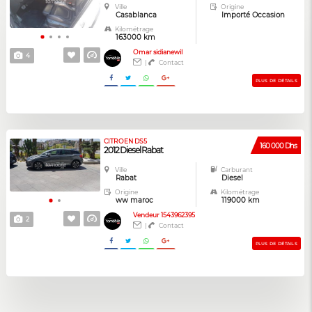
Ville
Origine
Casablanca
Importé Occasion
Kilométrage
163000 km
Omar sidianewil
4
|
Contact
PLUS DE DÉTAILS
CITROEN DS5
160 000 Dhs
2012 Diesel Rabat
Ville
Carburant
Rabat
Diesel
Origine
Kilométrage
ww maroc
119000 km
Vendeur 1543962395
2
|
Contact
PLUS DE DÉTAILS