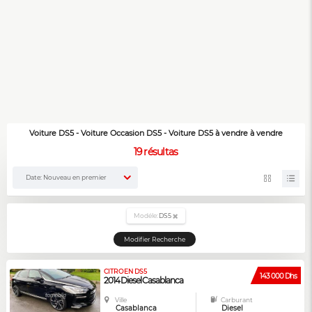
Voiture DS5 - Voiture Occasion DS5 - Voiture DS5 à vendre à vendre
19
résultas
Date: Nouveau en premier
Modéle:
DS5
Modifier Recherche
CITROEN DS5
143 000 Dhs
2014 Diesel Casablanca
Ville
Carburant
Casablanca
Diesel