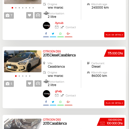
Origine
Kilométrage
ww maroc
245000 km
Motorisation
7
2 litre
Ayoub
|
Contact
PLUS DE DÉTAILS
CITROEN DS5
175 000 Dhs
2015 Diesel Casablanca
Ville
Carburant
Casablanca
Diesel
Origine
Kilométrage
ww maroc
84000 km
Motorisation
5
2 litre
ghaly
|
Contact
PLUS DE DÉTAILS
CITROEN DS5
100 000 Dhs
MON
2013 Casablanca
100 000 Dhs
PRIX