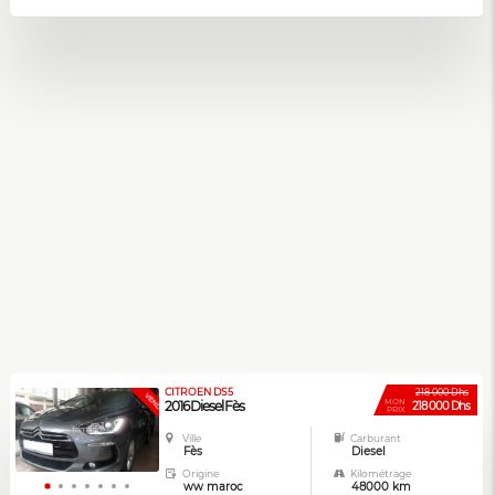
CITROEN DS5
218 000 Dhs
VENDUE
MON
2016 Diesel Fès
218 000 Dhs
PRIX
Ville
Carburant
Fès
Diesel
Origine
Kilométrage
ww maroc
48000 km