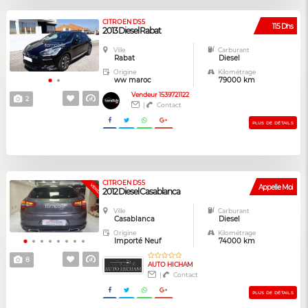
CITROEN DS5
115 Dhs
2013 Diesel Rabat
Ville
Carburant
Rabat
Diesel
Origine
Kilométrage
ww maroc
79000 km
Vendeur 1539721122
2
|
Contact
PLUS DE DÉTAILS
CITROEN DS5
VENDUE
Appelle Moi
2012 Diesel Casablanca
Ville
Carburant
Casablanca
Diesel
Origine
Kilométrage
Importé Neuf
74000 km
8
AUTO HICHAM
|
Contact
PLUS DE DÉTAILS