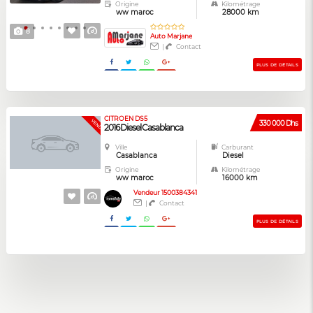
Origine
Kilométrage
ww maroc
28000 km
8
Auto Marjane
|
Contact
PLUS DE DÉTAILS
CITROEN DS5
VENDUE
330 000 Dhs
2016 Diesel Casablanca
Ville
Carburant
Casablanca
Diesel
Origine
Kilométrage
ww maroc
16000 km
Vendeur 1500384341
|
Contact
PLUS DE DÉTAILS