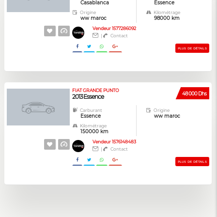
Casablanca
Essence
Origine
Kilométrage
ww maroc
98000 km
Vendeur 1577286092
|
Contact
PLUS DE DÉTAILS
FIAT GRANDE PUNTO
48 000 Dhs
2013 Essence
Carburant
Origine
Essence
ww maroc
Kilométrage
150000 km
Vendeur 1576148483
|
Contact
PLUS DE DÉTAILS