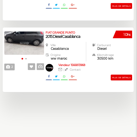
PLUS DE DÉTAILS
FIAT GRANDE PUNTO
1 Dhs
2015 Diesel Casablanca
Ville
Carburant
Casablanca
Diesel
Origine
Kilométrage
ww maroc
30500 km
Vendeur 1566813968
2
|
Contact
PLUS DE DÉTAILS