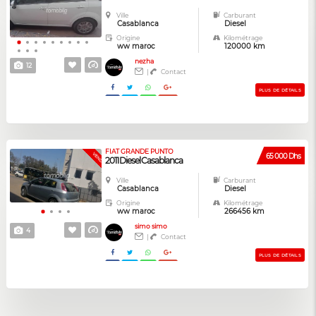
Ville
Carburant
Casablanca
Diesel
Origine
Kilométrage
ww maroc
120000 km
nezha
12
|
Contact
PLUS DE DÉTAILS
FIAT GRANDE PUNTO
VENDUE
65 000 Dhs
2011 Diesel Casablanca
Ville
Carburant
Casablanca
Diesel
Origine
Kilométrage
ww maroc
266456 km
simo simo
4
|
Contact
PLUS DE DÉTAILS