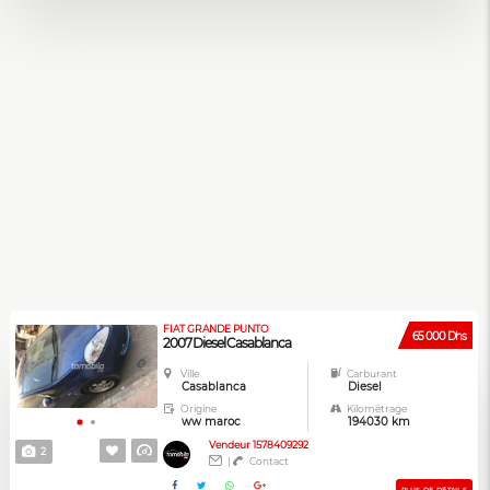
FIAT GRANDE PUNTO
65 000 Dhs
2007 Diesel Casablanca
Ville
Carburant
Casablanca
Diesel
Origine
Kilométrage
ww maroc
194030 km
Vendeur 1578409292
2
|
Contact