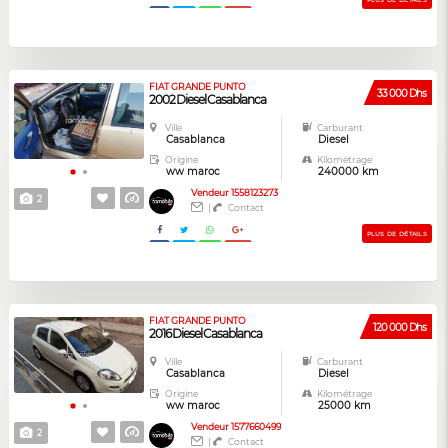
PLUS DE DÉTAILS
FIAT GRANDE PUNTO
33 000 Dhs
2002 Diesel Casablanca
Ville
Carburant
Casablanca
Diesel
Origine
Kilométrage
ww maroc
240000 km
Vendeur 1558123273
2
|
Contact
PLUS DE DÉTAILS
FIAT GRANDE PUNTO
120 000 Dhs
2016 Diesel Casablanca
Ville
Carburant
Casablanca
Diesel
Origine
Kilométrage
ww maroc
25000 km
Vendeur 1577660499
2
|
Contact