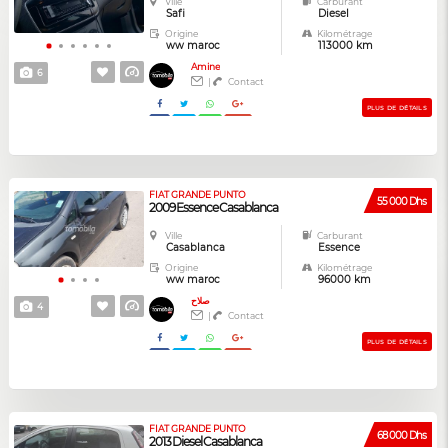
Ville
Carburant
Safi
Diesel
Origine
Kilométrage
ww maroc
113000 km
Amine
6
|
Contact
PLUS DE DÉTAILS
FIAT GRANDE PUNTO
55 000 Dhs
2009 Essence Casablanca
Ville
Carburant
Casablanca
Essence
Origine
Kilométrage
ww maroc
96000 km
صلاح
4
|
Contact
PLUS DE DÉTAILS
FIAT GRANDE PUNTO
68 000 Dhs
2013 Diesel Casablanca