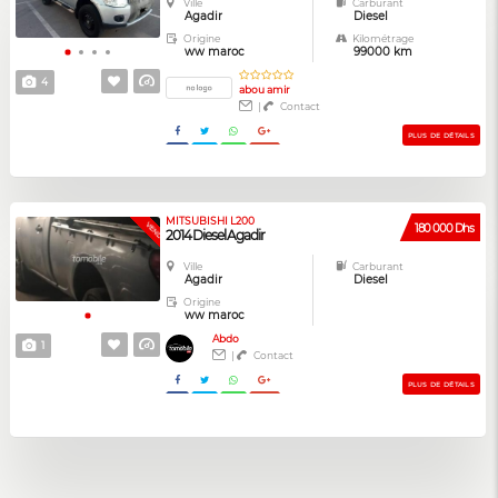
Ville
Carburant
Agadir
Diesel
Origine
Kilométrage
ww maroc
99000 km
4
abou amir
|
Contact
PLUS DE DÉTAILS
MITSUBISHI L200
VENDUE
180 000 Dhs
2014 Diesel Agadir
Ville
Carburant
Agadir
Diesel
Origine
ww maroc
Abdo
1
|
Contact
PLUS DE DÉTAILS