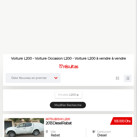
Voiture L200 - Voiture Occasion L200 - Voiture L200 à vendre à vendre
17
résultas
Date: Nouveau en premier
Modéle:
L200
Modifier Recherche
MITSUBISHI L200
105 000 Dhs
2013 Diesel Rabat
Ville
Carburant
Rabat
Diesel