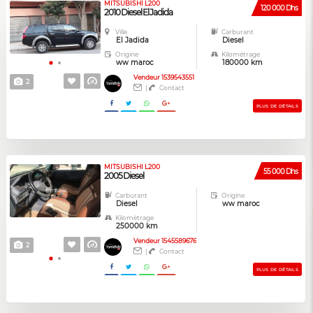
MITSUBISHI L200
120 000 Dhs
2010 Diesel El Jadida
Ville
Carburant
El Jadida
Diesel
Origine
Kilométrage
ww maroc
180000 km
Vendeur 1539543551
2
|
Contact
PLUS DE DÉTAILS
MITSUBISHI L200
55 000 Dhs
2005 Diesel
Carburant
Origine
Diesel
ww maroc
Kilométrage
250000 km
Vendeur 1545589676
2
|
Contact
PLUS DE DÉTAILS