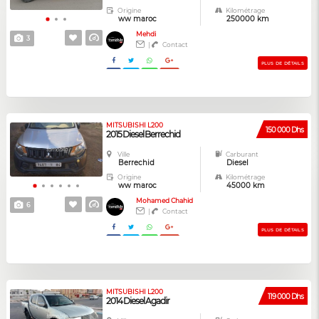
Origine
Kilométrage
ww maroc
250000 km
Mehdi
3
|
Contact
PLUS DE DÉTAILS
MITSUBISHI L200
150 000 Dhs
2015 Diesel Berrechid
Ville
Carburant
Berrechid
Diesel
Origine
Kilométrage
ww maroc
45000 km
Mohamed Chahid
6
|
Contact
PLUS DE DÉTAILS
MITSUBISHI L200
119 000 Dhs
2014 Diesel Agadir