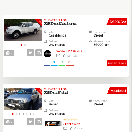
MITSUBISHI L200
VENDUE
128 000 Dhs
2013 Diesel Casablanca
Ville
Carburant
Casablanca
Diesel
Origine
Kilométrage
ww maroc
89000 km
Vendeur 1530469581
2
|
Contact
PLUS DE DÉTAILS
MITSUBISHI L200
VENDUE
Appelle Moi
2011 Diesel Rabat
Ville
Carburant
Rabat
Diesel
Origine
ww maroc
7
Atlantic Auto
|
Contact