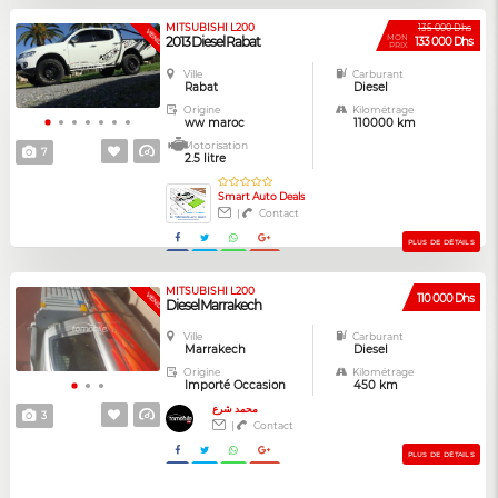
MITSUBISHI L200
135 000 Dhs
VENDUE
MON
2013 Diesel Rabat
133 000 Dhs
PRIX
Ville
Carburant
Rabat
Diesel
Origine
Kilométrage
ww maroc
110000 km
Motorisation
7
2.5 litre
Smart Auto Deals
|
Contact
PLUS DE DÉTAILS
MITSUBISHI L200
VENDUE
110 000 Dhs
Diesel Marrakech
Ville
Carburant
Marrakech
Diesel
Origine
Kilométrage
Importé Occasion
450 km
محمد شرع
3
|
Contact
PLUS DE DÉTAILS