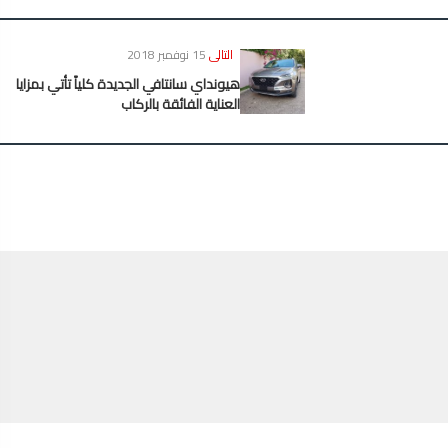
التالى
15 نوفمبر 2018
هيونداي سانتافي الجديدة كلياً تأتي بمزايا
العناية الفائقة بالركاب