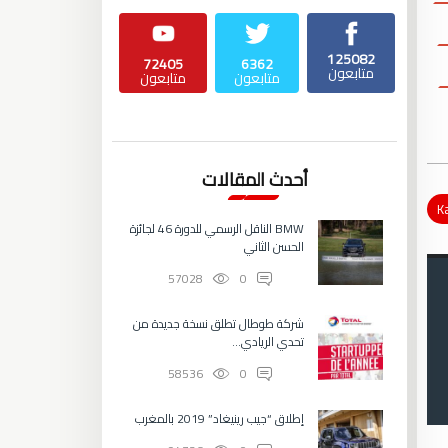
125082
72405
6362
متابعون
متابعون
متابعون
أحدث المقالات
K
BMW الناقل الرسمي للدورة 46 لجائزة
الحسن الثاني
57028
0
شركة طوطال تطلق نسخة جديدة من
تحدي الريادي...
58536
0
إطلاق “جيب رينيغاد” 2019 بالمغرب