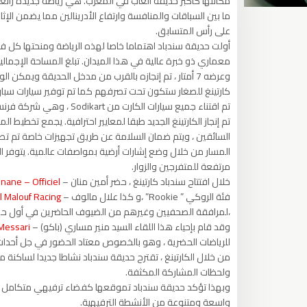
ما بين السباقات والمنافسة وارتفاع الأدرينالين مما يضمن الإ
على رأس المتسابق.
أولت حديقة سندباد اهتماما خاصا لهذه الرياضة ومنحتها كل 
وعرضه 7 أمتار ، تم إنجازه بالقرب من مدخل الحديقة وي
كارتينغ للصغار ستكون تحت تصرفهم كما تم توفير سيارات سبا
تم اقتناء جميع سيارات الكارت من Sodikart ، وهي شركة فرنسية رائدة في هذا القطاع ، ذات الجودة والسلامة المضمونتين.
تم إنجاز الكارتينغ الجديد طبقا لمعايير احترافية. يجمع تخطيط
السائقين ، ويتم ضمان السلامة عن طريق تجهيزات خاصة تم تصم
المسار من خلال وضع إشارات أرضية بمواصفات عالمية. يتوفر ال
مرتفعة للمتفرجين والزوار.
خلال افتتاح سندباد كارتينغ ، حضر أمين منان –
ane – Officiel
فئة الروكي ” Rookie” ،و كذا علال مالوف –
al Malouf Racing
،لمرافقة الصحفيين وغيرهم من الضيوف الحاضرين في أول حصة 
وقد قام بإحياء هذا اللقاء السيد منير مساري (باكو) –
Messari
للرياضات الحضرية ، وهو بالخصوص معتاد الحضور في جل أحداث 
من خلال الكارتينغ ، تقترح حديقة سندباد نشاطا جديدا لساكنة مد
ولحظات المشاركة المكثفة.
وبهذا تؤكد حديقة سندباد تموقعها كفضاء ترفيهي متكامل وس
واسعة ومتنوعة من الأنشطة الترفيهية.