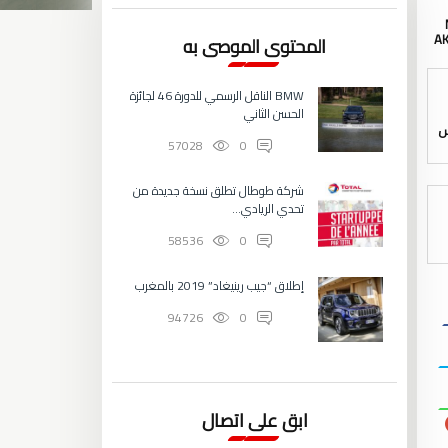
A
المحتوى الموصى به
BMW الناقل الرسمي للدورة 46 لجائزة
الحسن الثاني
س
57028
0
شركة طوطال تطلق نسخة جديدة من
تحدي الريادي...
58536
0
إطلاق “جيب رينيغاد” 2019 بالمغرب
94726
0
ابق على اتصال