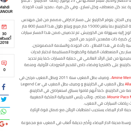
مكانتها كأكبر حديقة ألعاب في المغرب. هي رياضة جديدة رائعة للصغار والكبار، سيتم افتتاحها في 25 يوليوز. رياضة “الكارتينغ” ، تجمع
ثارة عند كل منعطف، وكل تسارع ، وفي كل مرة ، بمجرد تثبيت الخوذة
Mahdi
KANOUR
فرص النجاح. يتوفر الكارتيغ على مسار احترافي مصمم من قبل مهندس
معماري ذو خبرة عالية في هذا الميدان. تبلغ المساحة الإجمالية للكارتينغ بما يناهز 15000 متر مربع ويبلغ طول هذا المسار 800 متر
مكن الولوج إليه بسهولة من الكورنيش. تم تخصيص ضمن هذا المسار سيارات
30
أغسط
ق كبيرة ذات مقعدين للمزيد من المرح.
2018
 المسار بين المنعطفات الضيقة والخطوط المستقيمة لاختبار قدرات
يمها من قبل الرائد العالمي في حماية المسارات كما يتم تحديد
كارتينغ على كافتيريا وفضاء خاص لتقديم الشروحات الأولية، ومنصة
0
Amine Menn
، وصيف بطل المغرب سنة 2011 وبطل المغرب مرتين في
All
بطل المغرب في الكارتينغ و وصيف بطل المغرب في Legend Car
من الكارتينغ. كما أنهم قاموا بسباق استعراضي في الكارتينغ.
Mounir Paco 
، محاضر ، ونائب رئيس الفيديرالية الملكية المغربية
رياضات السيارات في المغرب.
ينة الدار البيضاء يستجيب لمتطلبات الزبائن مع ضمان قوة الإثارة
ط مدينة الدار البيضاء وأكبر حديقة ألعاب في المغرب مع مجموعة