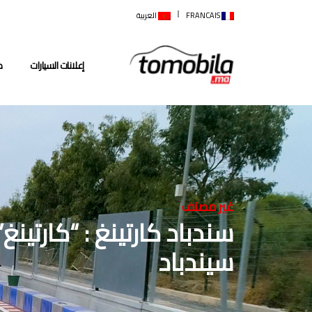
FRANCAIS
العربية
إعلانات السيارات
م
غير مصنف
سندباد كارتينغ : “كارتين
سيندباد