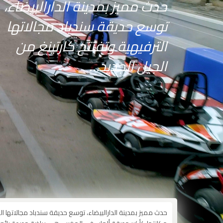
حدث مميز بمدينة الدارالبيضاء،
توسع حديقة سندباد مجالاتها
الترفيهية وتفتتح كارتينغ من
الجيل الجديد…
TOMOBILA.MA
>
غير مصنف
>
سندباد كارتينغ : “كارتينغ” يولد من جديد في 
حدث مميز بمدينة الدارالبيضاء، توسع حديقة سندباد مجالاتها ال