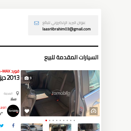
عنوان البريد الإلكتروني للبائع
laasriibrahim03@gmail.com
السيارات المقدمة للبيع
فورد B-MAX
2013 ديزل سلا
9
المدينة
سلا
asri