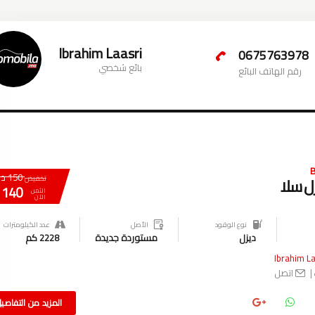
Ibrahim Laasri
0675763978
بائع شخصي
رقم الهاتف البائع
150 دم
تخفيض
140 دم
الثمن
الآن
نوع الوقود
الأصل
عدد الكيلومترات
ديزل
مستوردة جديدة
2228 كم
Ibrahim La
|
اتصل
المزيد من التفاصي