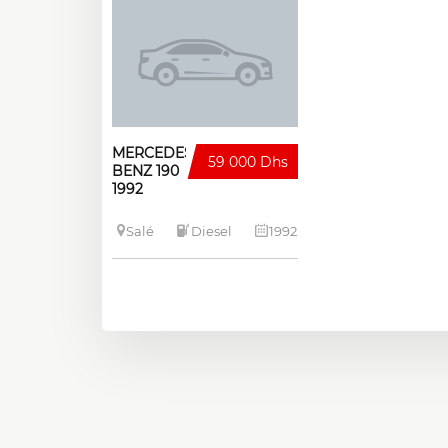
MERCEDES-
59 000 Dhs
BENZ 190
1992
Salé
Diesel
1992