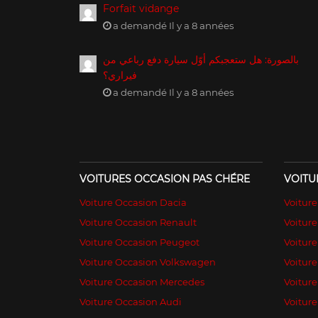
Forfait vidange
a demandé Il y a 8 années
بالصورة: هل ستعجبكم أوّل سيارة دفع رباعي من
فيراري؟
a demandé Il y a 8 années
VOITURES OCCASION PAS CHÉRE
VOITU
Voiture Occasion Dacia
Voitur
Voiture Occasion Renault
Voiture
Voiture Occasion Peugeot
Voitur
Voiture Occasion Volkswagen
Voiture
Voiture Occasion Mercedes
Voiture
Voiture Occasion Audi
Voiture