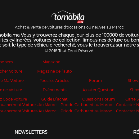
Achat & Vente de voitures d'occasions ou neuves au Maroc
bila.ma Vous y trouverez chaque jour plus de 100000 de voitur
ites cylindrées, voitures de collection, limousines de luxe ou bon
 soit le type de véhicule recherché, vous le trouverez sur notre s
© 2018 Tout Droit Réservé.
nonces
Magazine
cher Voiture
Magazine de l’auto
e Ma Voiture
Tous les Articles
Forum
Show
te de Voiture
Evénements
Ajouter Question
Sho
z Code Voiture
Guide D’achat
Questions Forum
Carte
ouanement Voitures Au Maroc
Prix du Carburant au Maroc
Contactez 
ouanement Voitures Au Maroc
Prix du Carburant au Maroc
Contactez 
NEWSLETTERS
RÉ