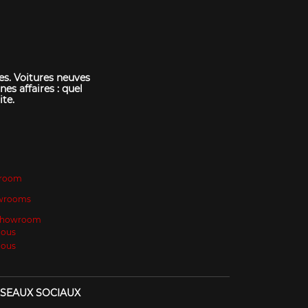
es. Voitures neuves
nes affaires : quel
ite.
room
wrooms
 Showroom
Nous
Nous
SEAUX SOCIAUX