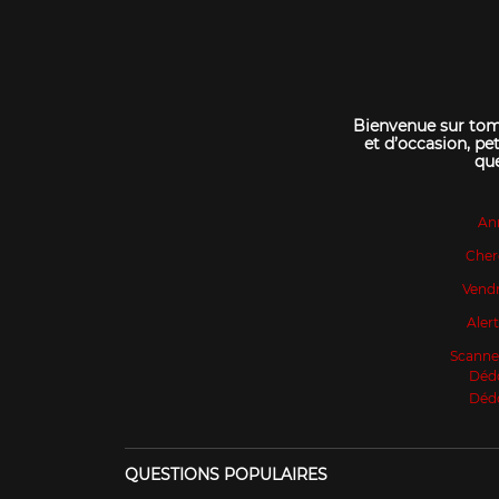
Bienvenue sur tomo
et d’occasion, pet
que
An
Cher
Vendr
Aler
Scanne
Déd
Déd
QUESTIONS POPULAIRES