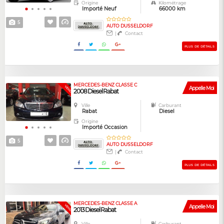
Origine
Kilométrage
Importé Neuf
66000 km
5
AUTO DUSSELDORF
|
Contact
PLUS DE DÉTAILS
MERCEDES-BENZ CLASSE C
VENDUE
Appelle Moi
2008 Diesel Rabat
Ville
Carburant
Rabat
Diesel
Origine
Importé Occasion
5
AUTO DUSSELDORF
|
Contact
PLUS DE DÉTAILS
MERCEDES-BENZ CLASSE A
VENDUE
Appelle Moi
2013 Diesel Rabat
Ville
Carburant