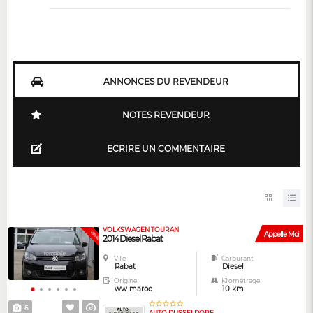
ANNONCES DU REVENDEUR
NOTES REVENDEUR
ECRIRE UN COMMENTAIRE
VOLKSWAGEN TOURAN
VENDUE
Appelle Moi
2014 Diesel Rabat
Ville
Carburant
Rabat
Diesel
Origine
Kilométrage
ww maroc
10 km
6
AUTO DUSSELDORF