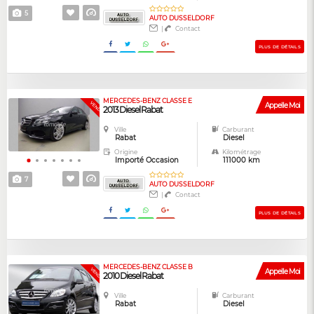
5
AUTO DUSSELDORF
|
Contact
PLUS DE DÉTAILS
MERCEDES-BENZ CLASSE E
GARANTIE
VENDUE
Appelle Moi
2013 Diesel Rabat
Ville
Carburant
Rabat
Diesel
Origine
Kilométrage
Importé Occasion
111000 km
7
AUTO DUSSELDORF
|
Contact
PLUS DE DÉTAILS
MERCEDES-BENZ CLASSE B
VENDUE
Appelle Moi
2010 Diesel Rabat
Ville
Carburant
Rabat
Diesel