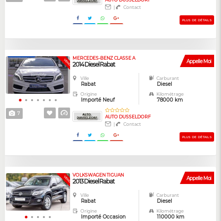
|
Contact
PLUS DE DÉTAILS
MERCEDES-BENZ CLASSE A
VENDUE
Appelle Moi
2014 Diesel Rabat
Ville
Carburant
Rabat
Diesel
Origine
Kilométrage
Importé Neuf
78000 km
7
AUTO DUSSELDORF
|
Contact
PLUS DE DÉTAILS
VOLKSWAGEN TIGUAN
VENDUE
Appelle Moi
2013 Diesel Rabat
Ville
Carburant
Rabat
Diesel
Origine
Kilométrage
Importé Occasion
110000 km