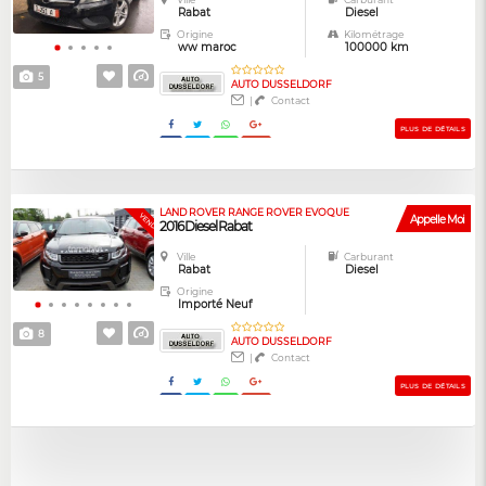
Rabat
Diesel
Origine
Kilométrage
ww maroc
100000 km
5
AUTO DUSSELDORF
|
Contact
PLUS DE DÉTAILS
LAND ROVER RANGE ROVER EVOQUE
GARANTIE
VENDUE
Appelle Moi
2016 Diesel Rabat
Ville
Carburant
Rabat
Diesel
Origine
Importé Neuf
8
AUTO DUSSELDORF
|
Contact
PLUS DE DÉTAILS