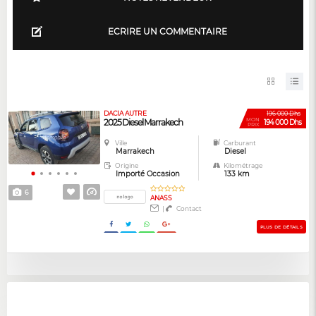
ECRIRE UN COMMENTAIRE
DACIA AUTRE
196 000 Dhs
MON
2025 Diesel Marrakech
194 000 Dhs
PRIX
Ville
Carburant
Marrakech
Diesel
Origine
Kilométrage
Importé Occasion
133 km
6
ANASS
|
Contact
PLUS DE DÉTAILS