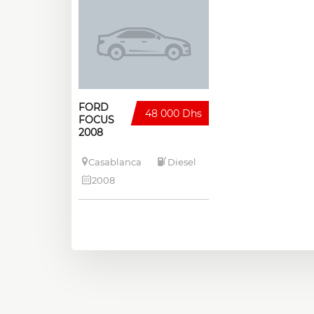
FORD
48 000 Dhs
FOCUS
2008
Casablanca
Diesel
2008