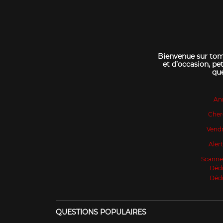
Bienvenue sur tomo
et d’occasion, pet
que
An
Cher
Vendr
Aler
Scanne
Déd
Déd
QUESTIONS POPULAIRES