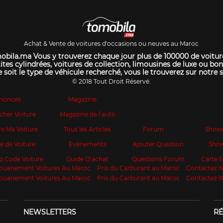
Achat & Vente de voitures d'occasions ou neuves au Maroc
bila.ma Vous y trouverez chaque jour plus de 100000 de voitur
ites cylindrées, voitures de collection, limousines de luxe ou bon
 soit le type de véhicule recherché, vous le trouverez sur notre s
© 2018 Tout Droit Réservé.
nonces
Magazine
cher Voiture
Magazine de l’auto
e Ma Voiture
Tous les Articles
Forum
Show
te de Voiture
Evénements
Ajouter Question
Sho
z Code Voiture
Guide D’achat
Questions Forum
Carte
ouanement Voitures Au Maroc
Prix du Carburant au Maroc
Contactez 
ouanement Voitures Au Maroc
Prix du Carburant au Maroc
Contactez 
NEWSLETTERS
RÉ