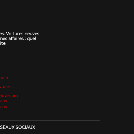
es. Voitures neuves
nes affaires : quel
ite.
room
wrooms
 Showroom
Nous
Nous
SEAUX SOCIAUX