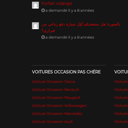
Forfait vidange
a demandé Il y a 8 années
بالصورة: هل ستعجبكم أوّل سيارة دفع رباعي من
فيراري؟
a demandé Il y a 8 années
VOITURES OCCASION PAS CHÉRE
VOITU
Voiture Occasion Dacia
Voitur
Voiture Occasion Renault
Voiture
Voiture Occasion Peugeot
Voitur
Voiture Occasion Volkswagen
Voiture
Voiture Occasion Mercedes
Voiture
Voiture Occasion Audi
Voiture