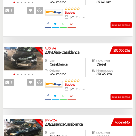
ww maroc
67341 km
6
Budget
|
Contact
PLUS DE DÉTAILS
AUDI A4
VENDUE
295 000 Dhs
2014 Diesel Casablanca
Ville
Carburant
Casablanca
Diesel
Origine
Kilométrage
ww maroc
87645 km
6
Budget
|
Contact
PLUS DE DÉTAILS
BMW Z4
VENDUE
Appelle Moi
2012 Essence Casablanca
Ville
Carburant