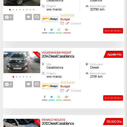
Casablanca
Essence
Origine
Kilométrage
ww maroc
32790 km
8
Budget
|
Contact
PLUS DE DÉTAILS
VOLKSWAGEN PASSAT
VENDUE
Appelle Moi
2014 Diesel Casablanca
Ville
Carburant
Casablanca
Diesel
Origine
Kilométrage
ww maroc
21191 km
6
Budget
|
Contact
PLUS DE DÉTAILS
RENAULT KOLEOS
VENDUE
155 000 Dhs
2012 Diesel Casablanca