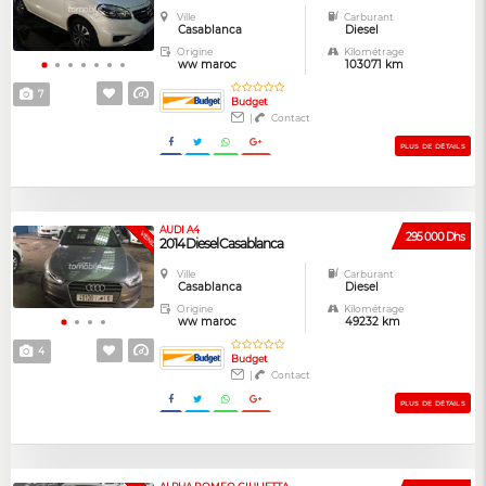
Ville
Carburant
Casablanca
Diesel
Origine
Kilométrage
ww maroc
103071 km
7
Budget
|
Contact
PLUS DE DÉTAILS
AUDI A4
VENDUE
295 000 Dhs
2014 Diesel Casablanca
Ville
Carburant
Casablanca
Diesel
Origine
Kilométrage
ww maroc
49232 km
4
Budget
|
Contact
PLUS DE DÉTAILS