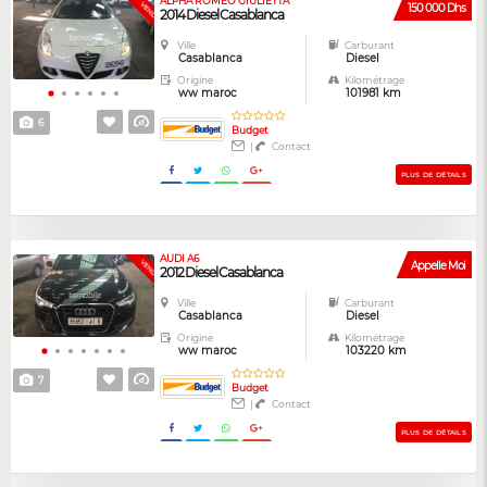
ALPHA ROMEO GIULIETTA
VENDUE
150 000 Dhs
2014 Diesel Casablanca
Ville
Carburant
Casablanca
Diesel
Origine
Kilométrage
ww maroc
101981 km
6
Budget
|
Contact
PLUS DE DÉTAILS
AUDI A6
VENDUE
Appelle Moi
2012 Diesel Casablanca
Ville
Carburant
Casablanca
Diesel
Origine
Kilométrage
ww maroc
103220 km
7
Budget
|
Contact
PLUS DE DÉTAILS