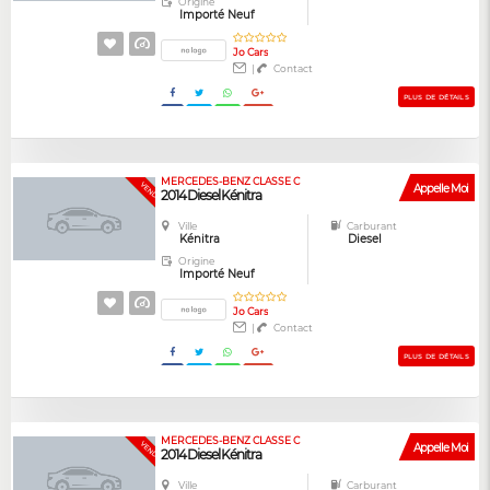
Origine
Importé Neuf
Jo Cars
|
Contact
PLUS DE DÉTAILS
MERCEDES-BENZ CLASSE C
GARANTIE
VENDUE
Appelle Moi
2014 Diesel Kénitra
Ville
Carburant
Kénitra
Diesel
Origine
Importé Neuf
Jo Cars
|
Contact
PLUS DE DÉTAILS
MERCEDES-BENZ CLASSE C
GARANTIE
VENDUE
Appelle Moi
2014 Diesel Kénitra
Ville
Carburant