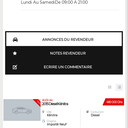
Lundi Au SamediDe 09:00 A 21:00
ANNONCES DU REVENDEUR
NOTES REVENDEUR
ECRIRE UN COMMENTAIRE
AUDI A4
GARANTIE
VENDUE
480 000 Dhs
2015 Diesel Kénitra
Ville
Carburant
Kénitra
Diesel
Origine
Importé Neuf