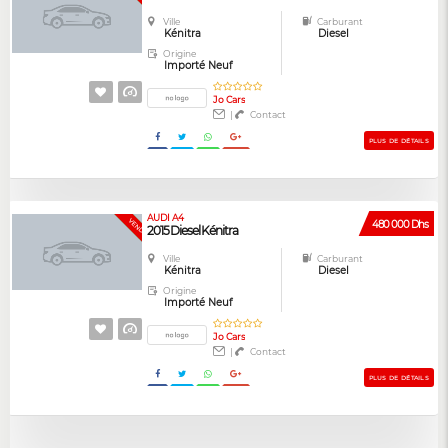
Ville
Carburant
Kénitra
Diesel
Origine
Importé Neuf
Jo Cars
|
Contact
PLUS DE DÉTAILS
AUDI A4
GARANTIE
VENDUE
480 000 Dhs
2015 Diesel Kénitra
Ville
Carburant
Kénitra
Diesel
Origine
Importé Neuf
Jo Cars
|
Contact
PLUS DE DÉTAILS