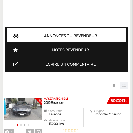
ANNONCES DU REVENDEUR
NOTES REVENDEUR
ECRIRE UN COMMENTAIRE
MASERATI GHIBLI
GARANTIE
VENDUE
850 000 Dhs
2016 Essence
Carburant
Origine
Essence
Importé Occasion
Kilométrage
15000 km
4