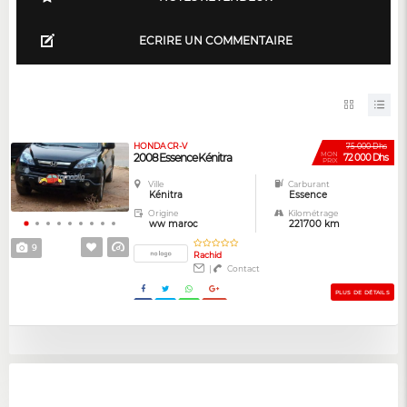
ECRIRE UN COMMENTAIRE
HONDA CR-V
75 000 Dhs
MON
2008 Essence Kénitra
72 000 Dhs
PRIX
Ville
Carburant
Kénitra
Essence
Origine
Kilométrage
ww maroc
221700 km
9
Rachid
|
Contact
PLUS DE DÉTAILS