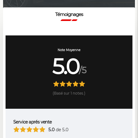
Témoignages
Note Moyenne
5.0
/5
(Basé sur 1 notes.)
Service aprés vente
5.0
de 5.0