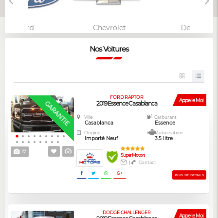
Ford
Chevrolet
Dodge
Nos Voitures
FORD RAPTOR
Appelle Moi
GARANTIE
2019 Essence Casablanca
Ville
Carburant
Casablanca
Essence
Origine
Motorisation
Importé Neuf
3.5 litre
17
Super Motors
|
Contact
PLUS DE DÉTAILS
DODGE CHALLENGER
Appelle Moi