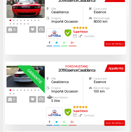
2019 Essence Casablanca
Ville
Carburant
Casablanca
Essence
Origine
Kilométrage
Importé Occasion
8000 km
15
Super Motors
|
Contact
PLUS DE DÉTAILS
FORD MUSTANG
Appelle Moi
GARANTIE
2019 Essence Casablanca
Ville
Carburant
Casablanca
Essence
Origine
Kilométrage
Importé Occasion
100 km
Motorisation
11
5 litre
Super Motors
|
Contact
PLUS DE DÉTAILS