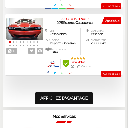
PLUS DE DÉTAILS
DODGE CHALLENGER
Appelle Moi
2019 Essence Casablanca
Ville
Carburant
Casablanca
Essence
Origine
Kilométrage
Importé Occasion
20000 km
Motorisation
18
5 litre
Super Motors
|
Contact
PLUS DE DÉTAILS
AFFICHEZ D'AVANTAGE
Nos Services