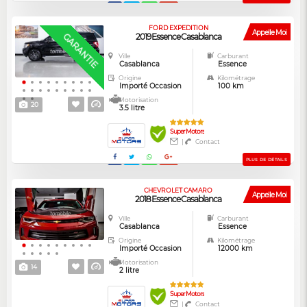
FORD EXPEDITION
Appelle Moi
GARANTIE
2019 Essence Casablanca
Ville
Carburant
Casablanca
Essence
Origine
Kilométrage
Importé Occasion
100 km
Motorisation
20
3.5 litre
Super Motors
|
Contact
PLUS DE DÉTAILS
CHEVROLET CAMARO
Appelle Moi
2018 Essence Casablanca
Ville
Carburant
Casablanca
Essence
Origine
Kilométrage
Importé Occasion
12000 km
Motorisation
14
2 litre
Super Motors
|
Contact