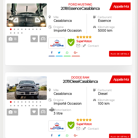
FORD MUSTANG
Appelle Moi
2018 Essence Casablanca
Ville
Carburant
Casablanca
Essence
Origine
Kilométrage
Importé Occasion
5000 km
13
Super Motors
|
Contact
PLUS DE DÉTAILS
DODGE RAM
Appelle Moi
2019 Diesel Casablanca
Ville
Carburant
Casablanca
Diesel
Origine
Kilométrage
Importé Occasion
100 km
Motorisation
19
3 litre
Super Motors
|
Contact
PLUS DE DÉTAILS