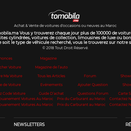
Achat & Vente de voitures d'occasions ou neuves au Maroc
bila.ma Vous y trouverez chaque jour plus de 100000 de voitur
ites cylindrées, voitures de collection, limousines de luxe ou bon
 soit le type de véhicule recherché, vous le trouverez sur notre s
© 2018 Tout Droit Réservé.
nonces
Magazine
cher Voiture
Magazine de l’auto
e Ma Voiture
Tous les Articles
Forum
Show
te de Voiture
Evénements
Ajouter Question
Sho
z Code Voiture
Guide D’achat
Questions Forum
Carte
ouanement Voitures Au Maroc
Prix du Carburant au Maroc
Contactez 
ouanement Voitures Au Maroc
Prix du Carburant au Maroc
Contactez 
NEWSLETTERS
RÉ