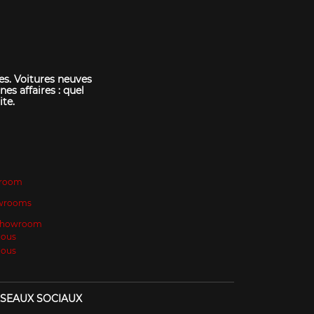
es. Voitures neuves
nes affaires : quel
ite.
room
wrooms
 Showroom
Nous
Nous
SEAUX SOCIAUX