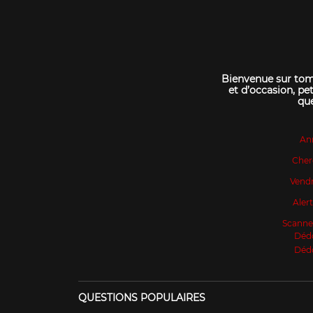
Bienvenue sur tomo
et d’occasion, pet
que
An
Cher
Vendr
Aler
Scanne
Déd
Déd
QUESTIONS POPULAIRES