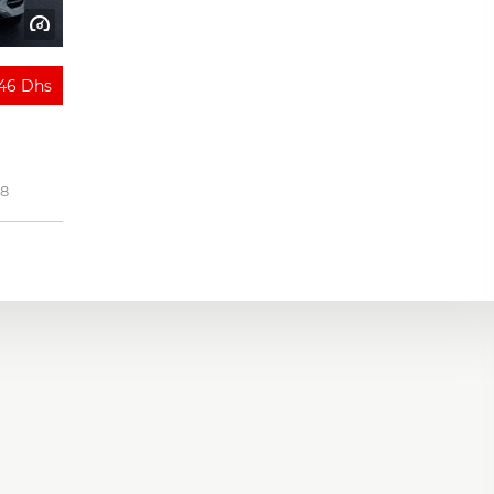
946 Dhs
18