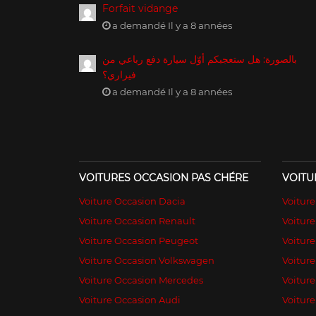
Forfait vidange
a demandé Il y a 8 années
بالصورة: هل ستعجبكم أوّل سيارة دفع رباعي من
فيراري؟
a demandé Il y a 8 années
VOITURES OCCASION PAS CHÉRE
VOITU
Voiture Occasion Dacia
Voitur
Voiture Occasion Renault
Voiture
Voiture Occasion Peugeot
Voitur
Voiture Occasion Volkswagen
Voiture
Voiture Occasion Mercedes
Voiture
Voiture Occasion Audi
Voiture