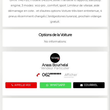
BMW 114d F20, modèle 04/2014, boîte manuelle 6 rapports, start/stop
engine, 3 modes : eco-pro , comfort, sport. Limiteur de vitesse, aide
démarrage en cote… et d’autres options Voiture très bien entretenue, 4
pneus récemment changés ( bridgestones turanza), prochain vidange
gratuit.
Options de la Voiture
No informations
Anass Bourhelal
Vendeur Particulier
062*******
Afficher
WHATSAPP
COURRIEL
APPELLE MOI