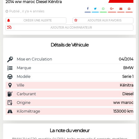
2014 ww maroc Diesel Kénitra
Publié , il y'a 4 années
CRÉER UNE ALERTE
AJOUTER AUX FAVORIS
AJOUTER AU COMPARATEUR
Détails de Véhicule
Mise en Circulation
04/2014
Marque
BMW
Modéle
Serie 1
Ville
Kénitra
Carburant
Diesel
Origine
ww maroc
Kilométrage
153000 km
La note du vendeur