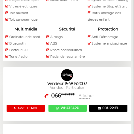
Vitres électriques
Système Stop et Start
Toit ouvrant
Isofix ancrage des
Toit panoramique
sièges enfant
Multimédia
Sécurité
Protection
Ordinateur de bord
Airbags
Anti-Démarrage
Bluetooth
ABS
Système antipatinage
Lecteur CD
Phare antibrouillard
Tuner/radio
Radar de recul arriére
Vendeur 1548142007
Vendeur Particulier
066*******
Afficher
WHATSAPP
COURRIEL
APPELLE MOI