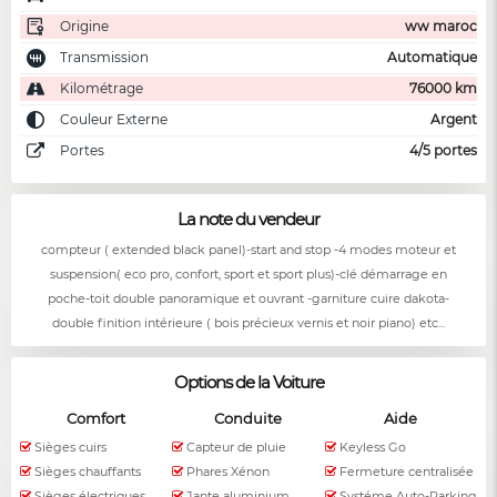
Origine
ww maroc
Transmission
Automatique
Kilométrage
76000 km
Couleur Externe
Argent
Portes
4/5 portes
La note du vendeur
compteur ( extended black panel)-start and stop -4 modes moteur et
suspension( eco pro, confort, sport et sport plus)-clé démarrage en
poche-toit double panoramique et ouvrant -garniture cuire dakota-
double finition intérieure ( bois précieux vernis et noir piano) etc...
Options de la Voiture
Comfort
Conduite
Aide
Sièges cuirs
Capteur de pluie
Keyless Go
Sièges chauffants
Phares Xénon
Fermeture centralisée
Sièges électriques
Jante aluminium
Systéme Auto-Parking