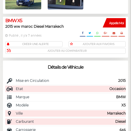
BMW X5
Appelle Moi
2015 ww maroc Diesel Marrakech
Publié , il y'a 7 années
CRÉER UNE ALERTE
AJOUTER AUX FAVORIS
AJOUTER AU COMPARATEUR
Détails de Véhicule
Mise en Circulation
2015
Etat
Occasion
Marque
BMW
Modéle
X5
Ville
Marrakech
Carburant
Diesel
Carrosserie
4x4