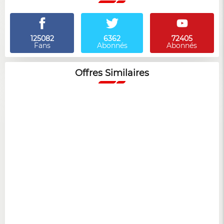
125082
6362
72405
Fans
Abonnés
Abonnés
Offres Similaires