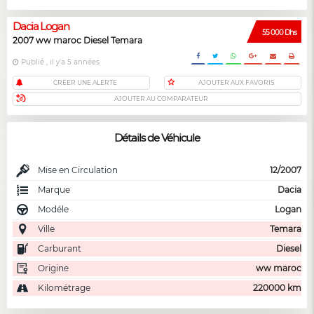
Dacia Logan
55 000 Dhs
2007 ww maroc Diesel Temara
Publié , il y'a 5 années
CRÉER UNE ALERTE
AJOUTER AUX FAVORIS
AJOUTER AU COMPARATEUR
Détails de Véhicule
Mise en Circulation
12/2007
Marque
Dacia
Modéle
Logan
Ville
Temara
Carburant
Diesel
Origine
ww maroc
Kilométrage
220000 km