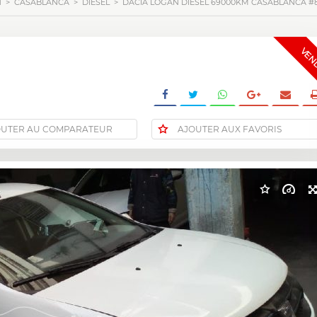
N
>
CASABLANCA
>
DIESEL
>
DACIA LOGAN DIESEL 69000KM CASABLANCA #
VEN
OUTER AU COMPARATEUR
AJOUTER AUX FAVORIS