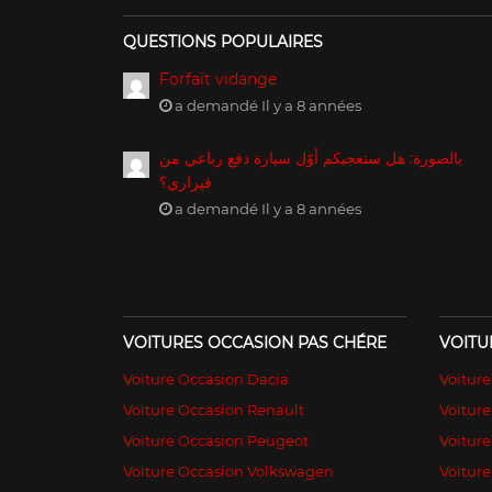
QUESTIONS POPULAIRES
Forfait vidange
a demandé Il y a 8 années
بالصورة: هل ستعجبكم أوّل سيارة دفع رباعي من
فيراري؟
a demandé Il y a 8 années
VOITURES OCCASION PAS CHÉRE
VOITU
Voiture Occasion Dacia
Voitur
Voiture Occasion Renault
Voiture
Voiture Occasion Peugeot
Voitur
Voiture Occasion Volkswagen
Voiture