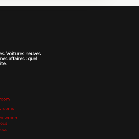
es. Voitures neuves
nes affaires : quel
ite.
room
wrooms
 Showroom
Nous
Nous