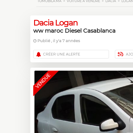
TOMOBILA.MA
>
VOITURE À VENDRE
>
DACIA
>
LOGA
Dacia Logan
ww maroc Diesel Casablanca
Publié , il y'a 7 années
CRÉER UNE ALERTE
AJ
VENDUE