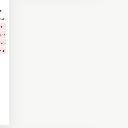
cia
gan
nca
sel
roc
 km