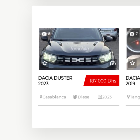
8
7
DACIA DUSTER
DACI
187 000 Dhs
2023
2019
Casablanca
Diesel
2023
Tang