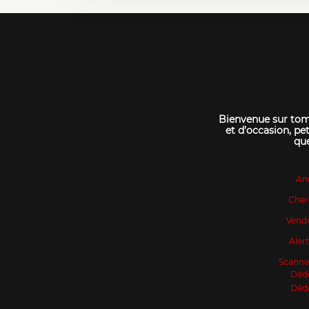
Bienvenue sur tomo
et d’occasion, pet
que
An
Cher
Vendr
Aler
Scanne
Déd
Déd