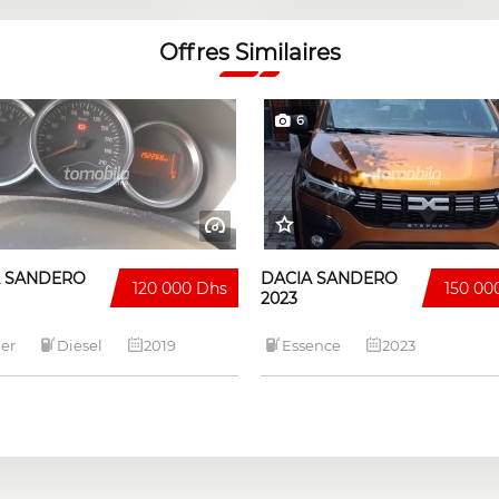
Offres Similaires
6
A SANDERO
DACIA SANDERO
120 000 Dhs
150 00
2023
er
Diesel
2019
Essence
2023