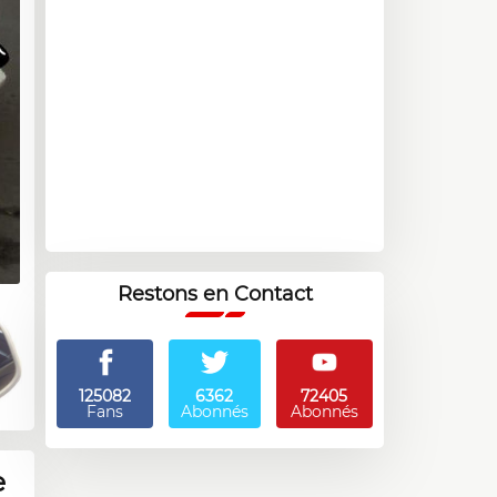
Restons en Contact
125082
6362
72405
Fans
Abonnés
Abonnés
e