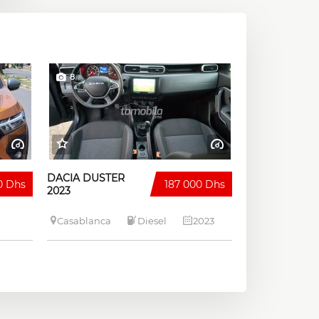
8
DACIA DUSTER
0 Dhs
187 000 Dhs
2023
Casablanca
Diesel
2023