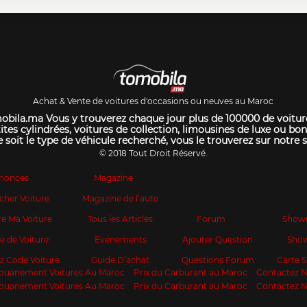
Achat & Vente de voitures d'occasions ou neuves au Maroc
bila.ma Vous y trouverez chaque jour plus de 100000 de voitur
ites cylindrées, voitures de collection, limousines de luxe ou bon
 soit le type de véhicule recherché, vous le trouverez sur notre s
© 2018 Tout Droit Réservé.
nonces
Magazine
cher Voiture
Magazine de l’auto
e Ma Voiture
Tous les Articles
Forum
Show
te de Voiture
Evénements
Ajouter Question
Sho
z Code Voiture
Guide D’achat
Questions Forum
Carte
ouanement Voitures Au Maroc
Prix du Carburant au Maroc
Contactez 
ouanement Voitures Au Maroc
Prix du Carburant au Maroc
Contactez 