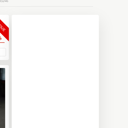
83246
DUE