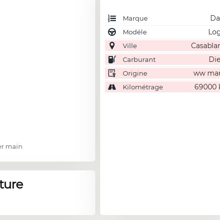
Da
Marque
Lo
Modéle
Casabla
Ville
Die
Carburant
ww ma
Origine
69000
Kilométrage
er main
ture