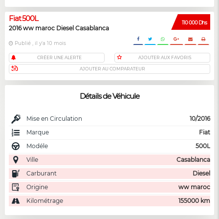
Fiat 500L
110 000 Dhs
2016 ww maroc Diesel Casablanca
Publié , il y'a 10 mois
CRÉER UNE ALERTE
AJOUTER AUX FAVORIS
AJOUTER AU COMPARATEUR
Détails de Véhicule
Mise en Circulation
10/2016
Marque
Fiat
Modéle
500L
Ville
Casablanca
Carburant
Diesel
Origine
ww maroc
Kilométrage
155000 km