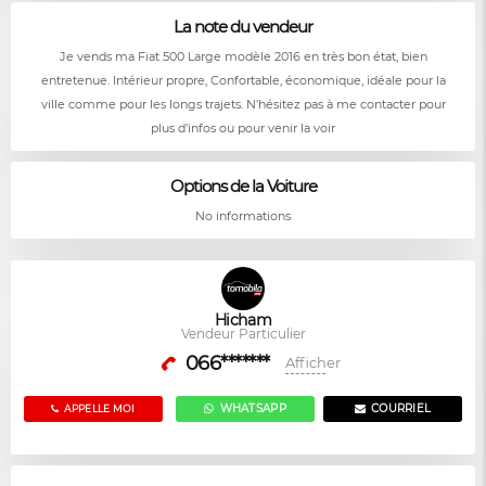
La note du vendeur
Je vends ma Fiat 500 Large modèle 2016 en très bon état, bien
entretenue. Intérieur propre, Confortable, économique, idéale pour la
ville comme pour les longs trajets. N’hésitez pas à me contacter pour
plus d’infos ou pour venir la voir
Options de la Voiture
No informations
Hicham
Vendeur Particulier
066*******
Afficher
WHATSAPP
COURRIEL
APPELLE MOI