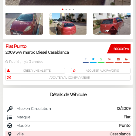
Fiat Punto
66 000 Dhs
2009 ww maroc Diesel Casablanca
Publié , il y'a 3 années
CRÉER UNE ALERTE
AJOUTER AUX FAVORIS
AJOUTER AU COMPARATEUR
Détails de Véhicule
Mise en Circulation
12/2009
Marque
Fiat
Modéle
Punto
Ville
Casablanca