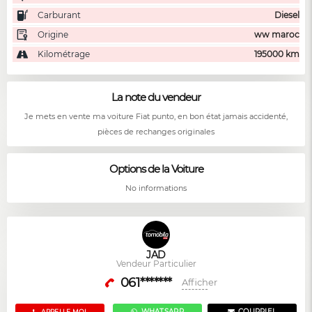
Carburant
Diesel
Origine
ww maroc
Kilométrage
195000 km
La note du vendeur
Je mets en vente ma voiture Fiat punto, en bon état jamais accidenté,
pièces de rechanges originales
Options de la Voiture
No informations
JAD
Vendeur Particulier
061*******
Afficher
WHATSAPP
COURRIEL
APPELLE MOI