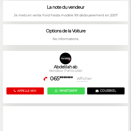
La note du vendeur
Je mets en vente Ford Fiesta modèle 99 dédouanement en 2007
Options de la Voiture
No informations
Abdelilah ab
Vendeur Particulier
065*******
Afficher
WHATSAPP
COURRIEL
APPELLE MOI