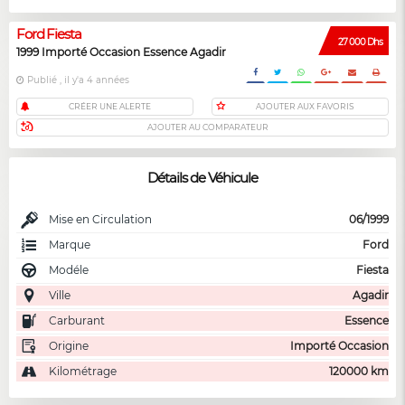
Ford Fiesta
27 000 Dhs
1999 Importé Occasion Essence Agadir
Publié , il y'a 4 années
CRÉER UNE ALERTE
AJOUTER AUX FAVORIS
AJOUTER AU COMPARATEUR
Détails de Véhicule
Mise en Circulation
06/1999
Marque
Ford
Modéle
Fiesta
Ville
Agadir
Carburant
Essence
Origine
Importé Occasion
Kilométrage
120000 km