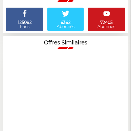
125082
6362
72405
Fans
Abonnés
Abonnés
Offres Similaires