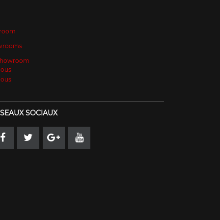
room
wrooms
 Showroom
Nous
Nous
SEAUX SOCIAUX