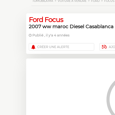
TOMOBILA.MA
>
VOITURE À VENDRE
>
FORD
>
FOCUS
Ford Focus
2007 ww maroc Diesel Casablanca
Publié , il y'a 4 années
CRÉER UNE ALERTE
AJ