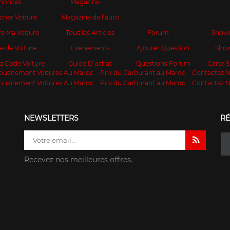
nonces
Magazine
cher Voiture
Magazine de l’auto
e Ma Voiture
Tous les Articles
Forum
Show
te de Voiture
Evénements
Ajouter Question
Sho
z Code Voiture
Guide D’achat
Questions Forum
Carte
ouanement Voitures Au Maroc
Prix du Carburant au Maroc
Contactez 
ouanement Voitures Au Maroc
Prix du Carburant au Maroc
Contactez 
NEWSLETTERS
RÉ
Recevez nos meilleures offres.