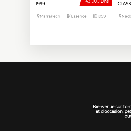
43 000 Dhs
1999
CLASS
Marrakech
Essence
1999
Nad
Bienvenue sur tomo
et d’occasion, pet
que