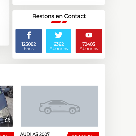
Restons en Contact
125082
6362
72405
Fans
Abonnés
Abonnés
AUDI A3 2007