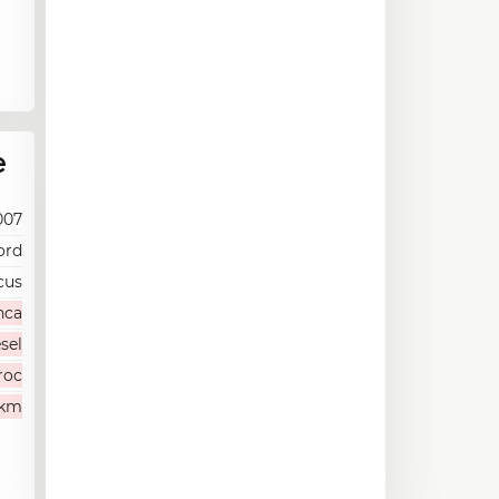
e
007
ord
cus
nca
sel
roc
 km