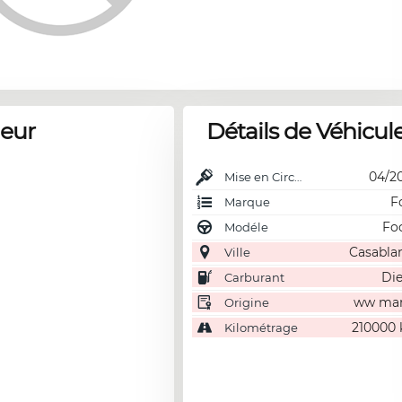
deur
Détails de Véhicul
04/2
Mise en Circulation
F
Marque
Fo
Modéle
Casabla
Ville
Die
Carburant
ww ma
Origine
210000
Kilométrage