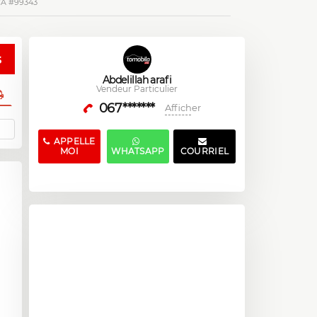
A #99343
s
Abdelillah arafi
Vendeur Particulier
067*******
Afficher
APPELLE
MOI
WHATSAPP
COURRIEL