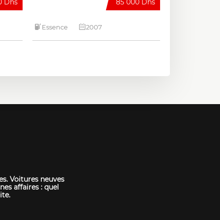
0 Dhs
85 000 Dhs
Essence
2007
es. Voitures neuves
nes affaires : quel
ite.