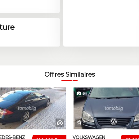
ture
Offres Similaires
6
EDES-BENZ
VOLKSWAGEN