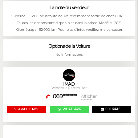
La note du vendeur
Superbe FORD Focus toute neuve récemment sortie de chez FORD .
Toutes les options sont disponibles dans la caisse. Modèle : 2021
Kilométrage : 52.000 km Pour plus d’infos veuillez me contacter.
Options de la Voiture
No informations
IMAD
Vendeur Particulier
069*******
Afficher
WHATSAPP
COURRIEL
APPELLE MOI