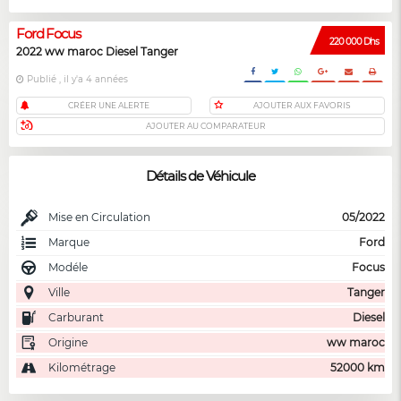
Ford Focus
220 000 Dhs
2022 ww maroc Diesel Tanger
Publié , il y'a 4 années
CRÉER UNE ALERTE
AJOUTER AUX FAVORIS
AJOUTER AU COMPARATEUR
Détails de Véhicule
Mise en Circulation
05/2022
Marque
Ford
Modéle
Focus
Ville
Tanger
Carburant
Diesel
Origine
ww maroc
Kilométrage
52000 km