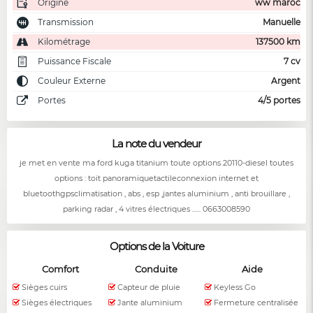
Origine
ww maroc
Transmission
Manuelle
Kilométrage
137500 km
Puissance Fiscale
7 cv
Couleur Externe
Argent
Portes
4/5 portes
La note du vendeur
je met en vente ma ford kuga titanium toute options 20110-diesel toutes
options : toit panoramiquetactileconnexion internet et
bluetoothgpsclimatisation , abs , esp ,jantes aluminium , anti brouillare ,
parking radar , 4 vitres électriques ...... 0663008590
Options de la Voiture
Comfort
Conduite
Aide
Sièges cuirs
Capteur de pluie
Keyless Go
Sièges électriques
Jante aluminium
Fermeture centralisée