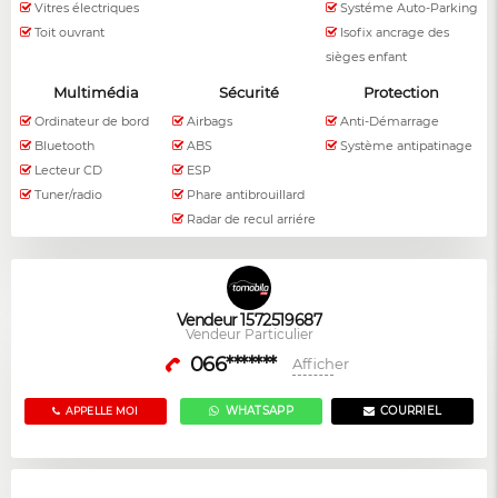
Vitres électriques
Systéme Auto-Parking
Toit ouvrant
Isofix ancrage des
sièges enfant
Multimédia
Sécurité
Protection
Ordinateur de bord
Airbags
Anti-Démarrage
Bluetooth
ABS
Système antipatinage
Lecteur CD
ESP
Tuner/radio
Phare antibrouillard
Radar de recul arriére
Vendeur 1572519687
Vendeur Particulier
066*******
Afficher
WHATSAPP
COURRIEL
APPELLE MOI