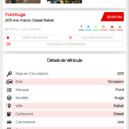
Ford Kuga
125 000 Dhs
2011 ww maroc Diesel Rabat
Publié , il y'a 5 années
CRÉER UNE ALERTE
AJOUTER AUX FAVORIS
AJOUTER AU COMPARATEUR
Détails de Véhicule
Mise en Circulation
2011
Etat
Occasion
Marque
Ford
Modéle
Kuga
Ville
Rabat
Carburant
Diesel
Carrosserie
4x4