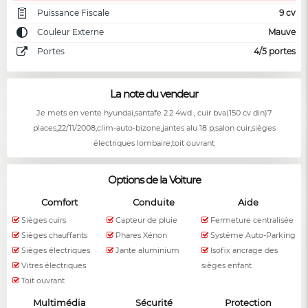
Puissance Fiscale
9 cv
Couleur Externe
Mauve
Portes
4/5 portes
La note du vendeur
Je mets en vente hyundai,santafe 2.2 4wd , cuir bva(150 cv din)7
places,22/11/2008,clim-auto-bizone,jantes alu 18 p,salon cuir,sièges
électriques lombaire,toit ouvrant
Options de la Voiture
Comfort
Conduite
Aide
Sièges cuirs
Capteur de pluie
Fermeture centralisée
Sièges chauffants
Phares Xénon
Systéme Auto-Parking
Sièges électriques
Jante aluminium
Isofix ancrage des
Vitres électriques
sièges enfant
Toit ouvrant
Multimédia
Sécurité
Protection