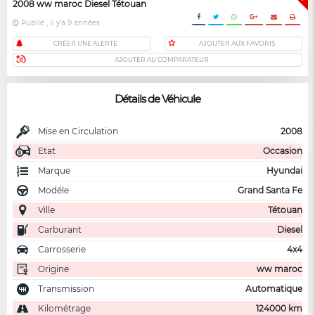
2008 ww maroc Diesel Tétouan
Publié , il y'a 9 années
CRÉER UNE ALERTE
AJOUTER AUX FAVORIS
AJOUTER AU COMPARATEUR
Détails de Véhicule
Mise en Circulation
2008
Etat
Occasion
Marque
Hyundai
Modéle
Grand Santa Fe
Ville
Tétouan
Carburant
Diesel
Carrosserie
4x4
Origine
ww maroc
Transmission
Automatique
Kilométrage
124000 km