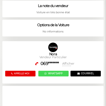
La note du vendeur
Voiture en très bonne état
Options de la Voiture
No informations
Nora
Vendeur Particulier
069*******
Afficher
WHATSAPP
COURRIEL
APPELLE MOI