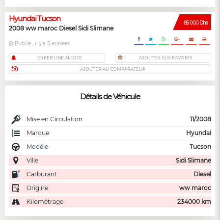
Hyundai Tucson
85 000 Dhs
2008 ww maroc Diesel Sidi Slimane
Publié , il y'a 5 années
CRÉER UNE ALERTE
AJOUTER AUX FAVORIS
AJOUTER AU COMPARATEUR
Détails de Véhicule
Mise en Circulation
11/2008
Marque
Hyundai
Modéle
Tucson
Ville
Sidi Slimane
Carburant
Diesel
Origine
ww maroc
Kilométrage
234000 km