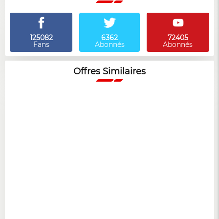
125082
6362
72405
Fans
Abonnés
Abonnés
Offres Similaires