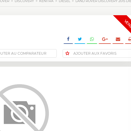
ROVER
>
DISCOVERY
>
KÉNITRA
>
DIESEL
>
LAND ROVER DISCOVERY 2015 DI
VEN
OUTER AU COMPARATEUR
AJOUTER AUX FAVORIS