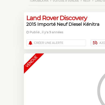
TOMOBILA.MA
>
VOITURE À VENDRE
>
NEUF
>
LAND 
Land Rover Discovery
2015 Importé Neuf Diesel Kénitra
Publié , il y'a 9 années
CRÉER UNE ALERTE
AJ
VENDUE