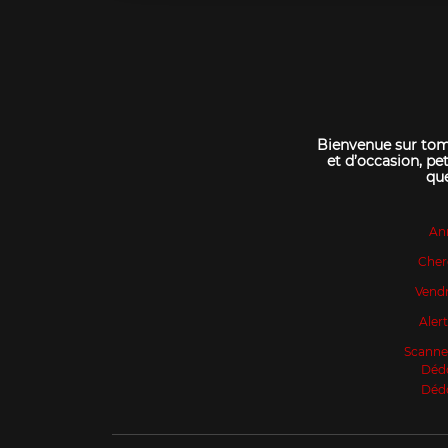
Bienvenue sur tomo
et d’occasion, pet
que
An
Cher
Vendr
Aler
Scanne
Déd
Déd