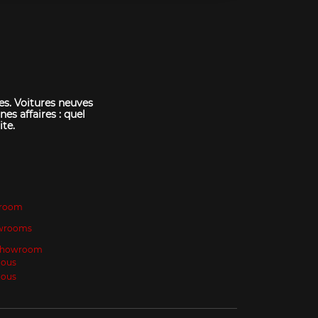
es. Voitures neuves
nes affaires : quel
ite.
room
wrooms
 Showroom
Nous
Nous