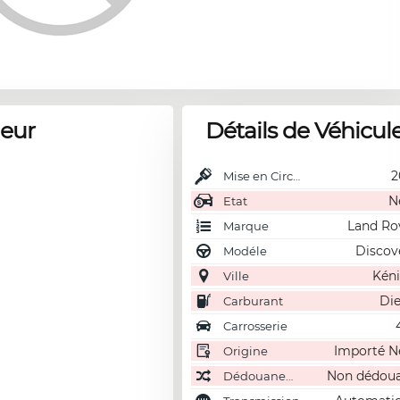
deur
Détails de Véhicul
2
Mise en Circulation
N
Etat
Land Ro
Marque
Discov
Modéle
Kéni
Ville
Die
Carburant
Carrosserie
Importé N
Origine
Non dédou
Dédouanement