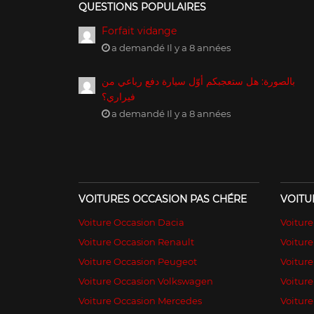
QUESTIONS POPULAIRES
Forfait vidange
a demandé Il y a 8 années
بالصورة: هل ستعجبكم أوّل سيارة دفع رباعي من
فيراري؟
a demandé Il y a 8 années
VOITURES OCCASION PAS CHÉRE
VOITU
Voiture Occasion Dacia
Voitur
Voiture Occasion Renault
Voiture
Voiture Occasion Peugeot
Voitur
Voiture Occasion Volkswagen
Voiture
Voiture Occasion Mercedes
Voiture