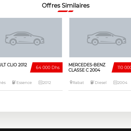
Offres Similaires
LT CLIO 2012
MERCEDES-BENZ
64 000 Dhs
110 00
CLASSE C 2004
nès
Essence
2012
Rabat
Diesel
2004