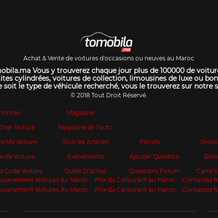
Achat & Vente de voitures d'occasions ou neuves au Maroc
bila.ma Vous y trouverez chaque jour plus de 100000 de voitur
ites cylindrées, voitures de collection, limousines de luxe ou bon
 soit le type de véhicule recherché, vous le trouverez sur notre s
© 2018 Tout Droit Réservé.
nonces
Magazine
cher Voiture
Magazine de l’auto
e Ma Voiture
Tous les Articles
Forum
Show
te de Voiture
Evénements
Ajouter Question
Sho
z Code Voiture
Guide D’achat
Questions Forum
Carte
ouanement Voitures Au Maroc
Prix du Carburant au Maroc
Contactez 
ouanement Voitures Au Maroc
Prix du Carburant au Maroc
Contactez 