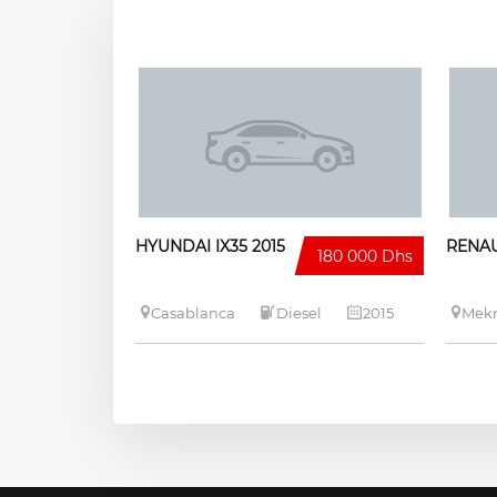
HYUNDAI IX35 2015
RENAU
180 000 Dhs
Casablanca
Diesel
2015
Mek