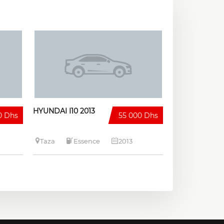
HYUNDAI I10 2013
0 Dhs
55 000 Dhs
Taza
Essence
2013