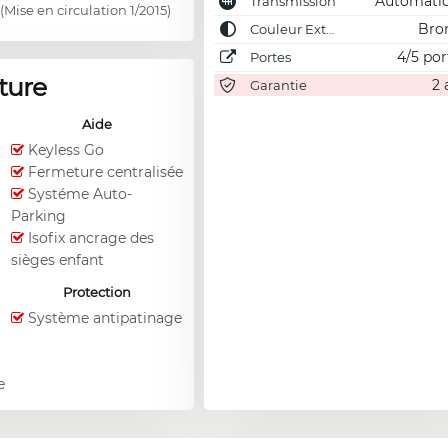
Automati
Transmission
y(Mise en circulation 1/2015)
Bro
Couleur Externe
4/5 por
Portes
ture
2 
Garantie
Aide
Keyless Go
Fermeture centralisée
Systéme Auto-
Parking
Isofix ancrage des
sièges enfant
Protection
Système antipatinage
e