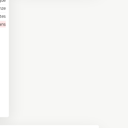
que
nze
tes
ans