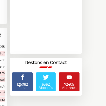
e
015
euf
ver
Restons en Contact
ery
tra
sel
125082
6362
72405
4x4
Fans
Abonnés
Abonnés
euf
ané