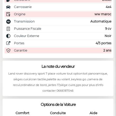
Carrosserie
4x4
Origine
ww maroc
Transmission
Automatique
Puissance Fiscale
9 cv
Couleur Externe
Noir
Portes
4/5 portes
Garantie
2 ans
La note du vendeur
Land rover discovery sport 7 place voiture tout option:toit panoramique,
sièges cuir,écran tactile,palette au volant ,keyless go ,camera de
recul,ordinateur de bord, jantes 17,siége cuire,gps pour plus d'info
contacter 0666187046
Options de la Voiture
Comfort
Conduite
Aide