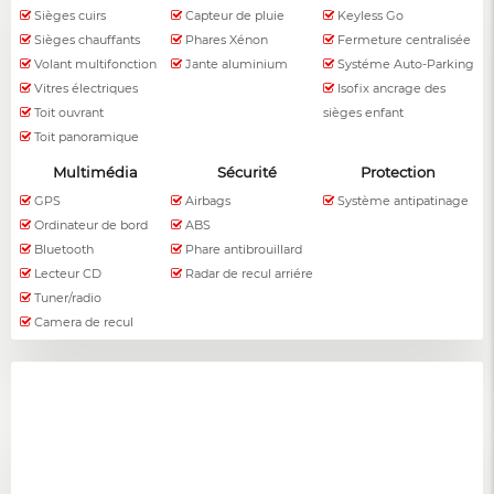
Sièges cuirs
Capteur de pluie
Keyless Go
Sièges chauffants
Phares Xénon
Fermeture centralisée
Volant multifonction
Jante aluminium
Systéme Auto-Parking
Vitres électriques
Isofix ancrage des
Toit ouvrant
sièges enfant
Toit panoramique
Multimédia
Sécurité
Protection
GPS
Airbags
Système antipatinage
Ordinateur de bord
ABS
Bluetooth
Phare antibrouillard
Lecteur CD
Radar de recul arriére
Tuner/radio
Camera de recul