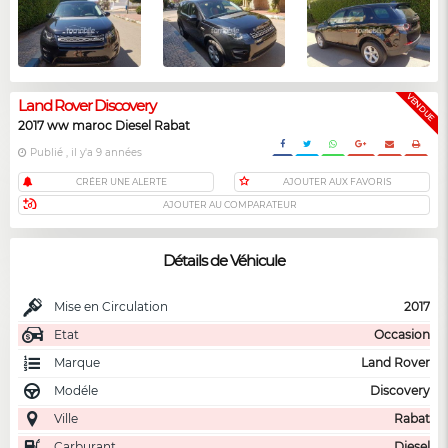
VENDUE
Land Rover Discovery
2017 ww maroc Diesel Rabat
Publié , il y'a 9 années
CRÉER UNE ALERTE
AJOUTER AUX FAVORIS
AJOUTER AU COMPARATEUR
Détails de Véhicule
Mise en Circulation
2017
Etat
Occasion
Marque
Land Rover
Modéle
Discovery
Ville
Rabat
Carburant
Diesel