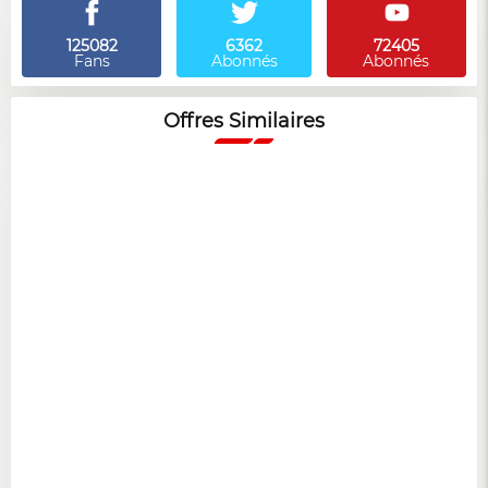
125082
6362
72405
Fans
Abonnés
Abonnés
Offres Similaires