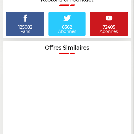
125082
6362
72405
Fans
Abonnés
Abonnés
Offres Similaires