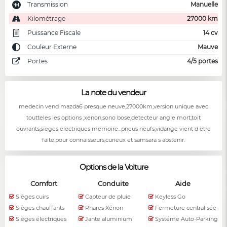
Transmission
Manuelle
Kilométrage
27000 km
Puissance Fiscale
14 cv
Couleur Externe
Mauve
Portes
4/5 portes
La note du vendeur
medecin vend mazda6 presque neuve,27000km,version unique avec
toutteles les options ;xenon,sono bose,detecteur angle mort,toit
ouvrants,sieges electriques memoire...pneus neufs,vidange vient d etre
faite.pour connaisseurs,curieux et samsara s abstenir.
Options de la Voiture
Comfort
Conduite
Aide
Sièges cuirs
Capteur de pluie
Keyless Go
Sièges chauffants
Phares Xénon
Fermeture centralisée
Sièges électriques
Jante aluminium
Systéme Auto-Parking