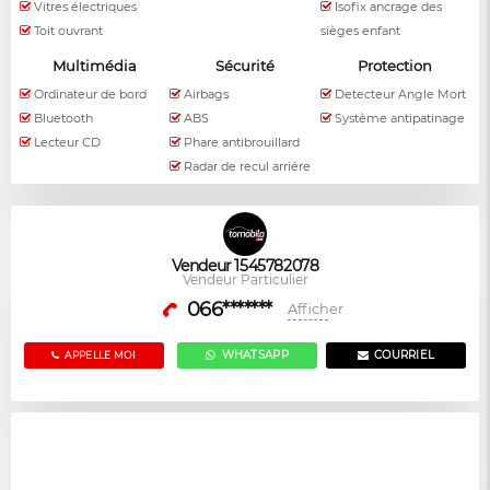
Vitres électriques
Isofix ancrage des
Toit ouvrant
sièges enfant
Multimédia
Sécurité
Protection
Ordinateur de bord
Airbags
Detecteur Angle Mort
Bluetooth
ABS
Système antipatinage
Lecteur CD
Phare antibrouillard
Radar de recul arriére
Vendeur 1545782078
Vendeur Particulier
066*******
Afficher
WHATSAPP
COURRIEL
APPELLE MOI