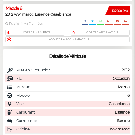
Mazda 6
125 000 Dhs
2012 ww maroc Essence Casablanca
Publié , il y'a 7 années
CRÉER UNE ALERTE
AJOUTER AUX FAVORIS
AJOUTER AU COMPARATEUR
Détails de Véhicule
Mise en Circulation
2012
Etat
Occasion
Marque
Mazda
Modéle
6
Ville
Casablanca
Carburant
Essence
Carrosserie
Berline
Origine
ww maroc