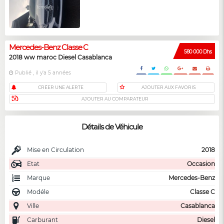
Mercedes-Benz Classe C
580 000 Dhs
2018 ww maroc Diesel Casablanca
Publié , il y'a 5 années
CRÉER UNE ALERTE
AJOUTER AUX FAVORIS
AJOUTER AU COMPARATEUR
Détails de Véhicule
Mise en Circulation
2018
Etat
Occasion
Marque
Mercedes-Benz
Modéle
Classe C
Ville
Casablanca
Carburant
Diesel