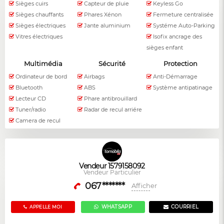
Sièges cuirs
Capteur de pluie
Keyless Go
Sièges chauffants
Phares Xénon
Fermeture centralisée
Sièges électriques
Jante aluminium
Systéme Auto-Parking
Vitres électriques
Isofix ancrage des
sièges enfant
Multimédia
Sécurité
Protection
Ordinateur de bord
Airbags
Anti-Démarrage
Bluetooth
ABS
Système antipatinage
Lecteur CD
Phare antibrouillard
Tuner/radio
Radar de recul arriére
Camera de recul
Vendeur 1579158092
Vendeur Particulier
067*******
Afficher
WHATSAPP
COURRIEL
APPELLE MOI