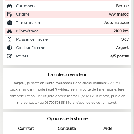
Carrosserie
Berline
Origine
ww maroc
Transmission
Automatique
Kilométrage
2100 km
Puissance Fiscale
9 cv
Couleur Externe
Argent
Portes
4/5 portes
La note du vendeur
Bonjour, je mets en vente mercedes-Benz classe berlines C 220 full
pack amg dark mode facelift widescreen importe de l allemagne, 1ere
immatriculation 10/2018,1ere entree maroc 01/2020.Plus d'infos, priere de
me contacter au 0670939865. Merci d'avance de votre interet.
Options de la Voiture
Comfort
Conduite
Aide