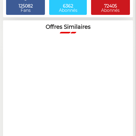
125082
6362
72405
Fans
Abonnés
Abonnés
Offres Similaires