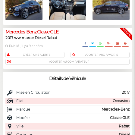
VENDUE
Mercedes-Benz Classe GLE
2017 ww maroc Diesel Rabat
Publié , il y'a 9 années
CRÉER UNE ALERTE
AJOUTER AUX FAVORIS
AJOUTER AU COMPARATEUR
Détails de Véhicule
Mise en Circulation
2017
Etat
Occasion
Marque
Mercedes-Benz
Modéle
Classe GLE
Ville
Rabat
Carburant
Diesel