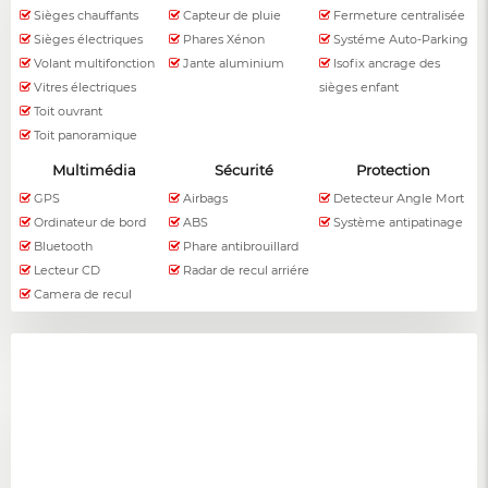
Sièges chauffants
Capteur de pluie
Fermeture centralisée
Sièges électriques
Phares Xénon
Systéme Auto-Parking
Volant multifonction
Jante aluminium
Isofix ancrage des
Vitres électriques
sièges enfant
Toit ouvrant
Toit panoramique
Multimédia
Sécurité
Protection
GPS
Airbags
Detecteur Angle Mort
Ordinateur de bord
ABS
Système antipatinage
Bluetooth
Phare antibrouillard
Lecteur CD
Radar de recul arriére
Camera de recul