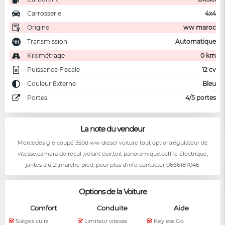
Carrosserie
4x4
Origine
ww maroc
Transmission
Automatique
Kilométrage
0 km
Puissance Fiscale
12 cv
Couleur Externe
Bleu
Portes
4/5 portes
La note du vendeur
Mercedes gle coupé 350d ww diesel voiture tout option:régulateur de
vitesse,camera de recul ,volant cuir,toit panoramique,coffre électrique,
jantes alu 21,marche pied, pour plus d'info contacter 0666187046
Options de la Voiture
Comfort
Conduite
Aide
Sièges cuirs
Limiteur vitesse
Keyless Go