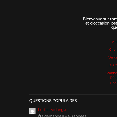
Bienvenue sur tomo
et d’occasion, pet
que
An
Cher
Vendr
Aler
Scanne
Déd
Déd
QUESTIONS POPULAIRES
Forfait vidange
a demandé Il y a 8 années