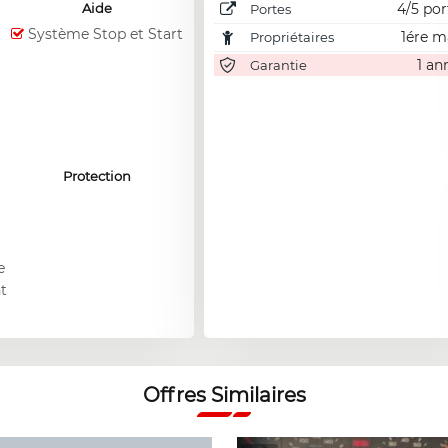
Aide
4/5 por
Portes
Système Stop et Start
1ére m
Propriétaires
1 an
Garantie
Protection
e
nt
Offres Similaires