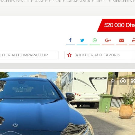
ERCEDES-BENZ
>
CLASSE E
>
E 220
>
CASABLANCA
>
DIESEL
>
MERCEDES-BE
520 000 Dh
OUTER AU COMPARATEUR
AJOUTER AUX FAVORIS