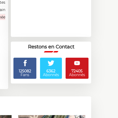
tes
ain
née
Restons en Contact
125082
6362
72405
Fans
Abonnés
Abonnés