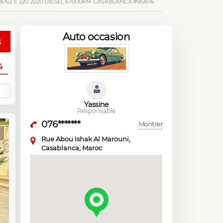
NZ E 220 2020 DIESEL 67000KM CASABLANCA #95876
Auto occasion
s
Yassine
Responsable
076*******
Montrer
Rue Abou Ishak Al Marouni,
Casablanca, Maroc