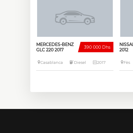
MERCEDES-BENZ
NISSA
390 000 Dhs
GLC 220 2017
2012
Casablanca
Diesel
2017
Fès