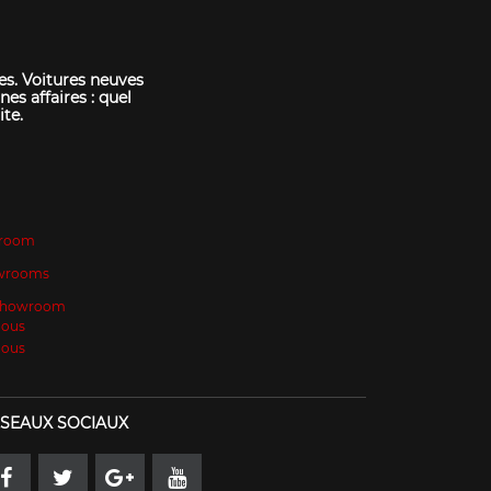
es. Voitures neuves
nes affaires : quel
ite.
room
wrooms
 Showroom
Nous
Nous
SEAUX SOCIAUX