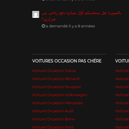
بالصورة: هل ستعجبكم أوّل سيارة دفع رباعي من
فيراري؟
a demandé Il y a 8 années
VOITURES OCCASION PAS CHÉRE
VOITU
Voiture Occasion Dacia
Voitur
Voiture Occasion Renault
Voiture
Voiture Occasion Peugeot
Voitur
Voiture Occasion Volkswagen
Voiture
Voiture Occasion Mercedes
Voiture
Voiture Occasion Audi
Voiture
Voiture Occasion Bmw
Voiture
Voiture Occasion Ford
Voitur