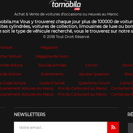
Achat & Vente de voitures d'occasions ou neuves au Maroc
bila.ma Vous y trouverez chaque jour plus de 100000 de voitur
ites cylindrées, voitures de collection, limousines de luxe ou bon
 soit le type de véhicule recherché, vous le trouverez sur notre s
© 2018 Tout Droit Réservé.
nonces
Magazine
cher Voiture
Magazine de l’auto
e Ma Voiture
Tous les Articles
Forum
Show
te de Voiture
Evénements
Ajouter Question
Sho
z Code Voiture
Guide D’achat
Questions Forum
Carte
ouanement Voitures Au Maroc
Prix du Carburant au Maroc
Contactez 
ouanement Voitures Au Maroc
Prix du Carburant au Maroc
Contactez 
NEWSLETTERS
RÉ