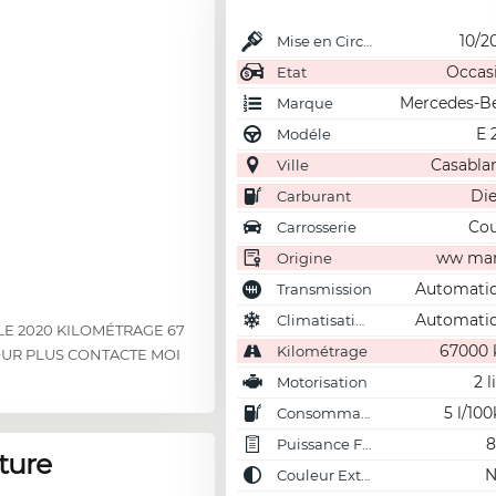
10/2
Mise en Circulation
Occas
Etat
Mercedes-B
Marque
E 
Modéle
Casabla
Ville
Die
Carburant
Co
Carrosserie
ww ma
Origine
Automati
Transmission
Automati
Climatisation
E 2020 KILOMÉTRAGE 67
67000
Kilométrage
OUR PLUS CONTACTE MOI
2 l
Motorisation
5 l/10
Consommation
8
Puissance Fiscale
ture
N
Couleur Externe