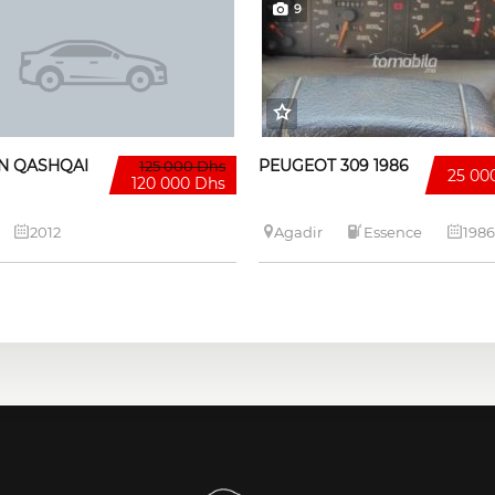
9
N QASHQAI
PEUGEOT 309 1986
125 000 Dhs
25 00
120 000 Dhs
2012
Agadir
Essence
1986