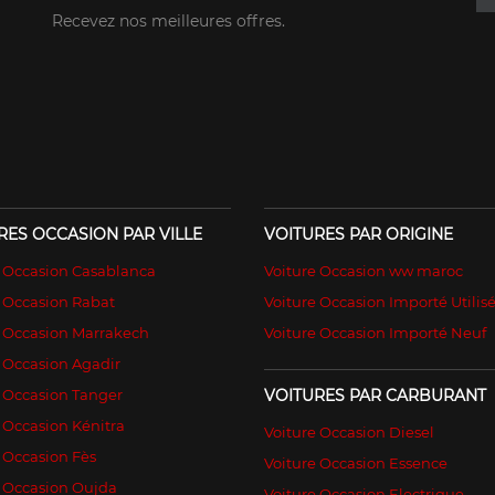
Recevez nos meilleures offres.
RES OCCASION PAR VILLE
VOITURES PAR ORIGINE
e Occasion Casablanca
Voiture Occasion ww maroc
 Occasion Rabat
Voiture Occasion Importé Utilis
e Occasion Marrakech
Voiture Occasion Importé Neuf
 Occasion Agadir
 Occasion Tanger
VOITURES PAR CARBURANT
 Occasion Kénitra
Voiture Occasion Diesel
 Occasion Fès
Voiture Occasion Essence
e Occasion Oujda
Voiture Occasion Electrique