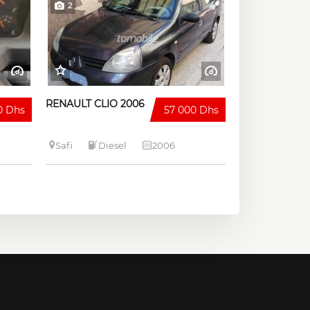
2
RENAULT CLIO 2006
0 Dhs
57 000 Dhs
Safi
Diesel
2006