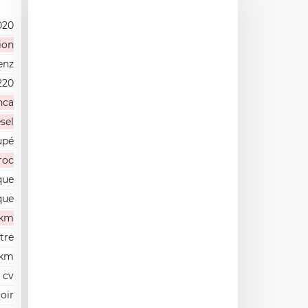
020
ion
enz
220
nca
sel
upé
roc
que
que
 km
itre
0km
 cv
oir