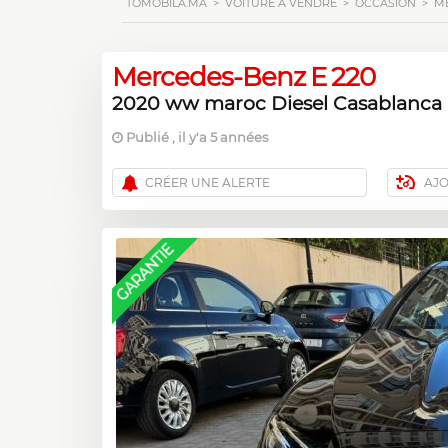
TOMOBILA.MA
>
VOITURE À VENDRE
>
OCCASION
>
M
Mercedes-Benz E 220
2020 ww maroc Diesel Casablanca
Publié , il y'a 5 années
CRÉER UNE ALERTE
AJ
GARANTIE