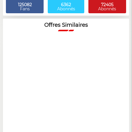
125082
6362
72405
Fans
Abonnés
Abonnés
Offres Similaires