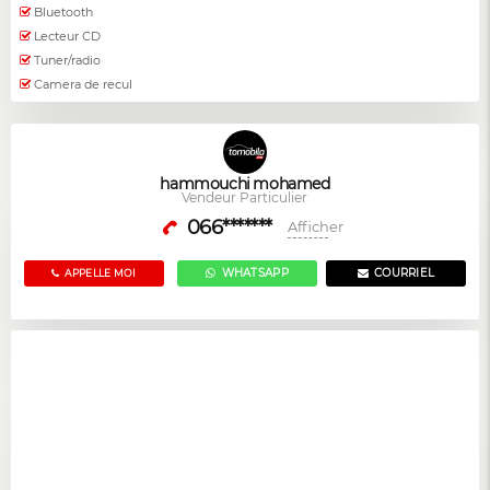
Bluetooth
Lecteur CD
Tuner/radio
Camera de recul
hammouchi mohamed
Vendeur Particulier
066*******
Afficher
WHATSAPP
COURRIEL
APPELLE MOI