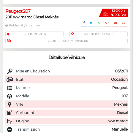
Peugeot 207
82 000 Dhs
MON
80 000 Dhs
PRIX
2011 ww maroc Diesel Meknès
Publié , il y'a 1 année
CRÉER UNE ALERTE
AJOUTER AUX FAVORIS
AJOUTER AU COMPARATEUR
Détails de Véhicule
Mise en Circulation
05/2011
Etat
Occasion
Marque
Peugeot
Modéle
207
Ville
Meknès
Carburant
Diesel
Origine
ww maroc
Transmission
Manuelle