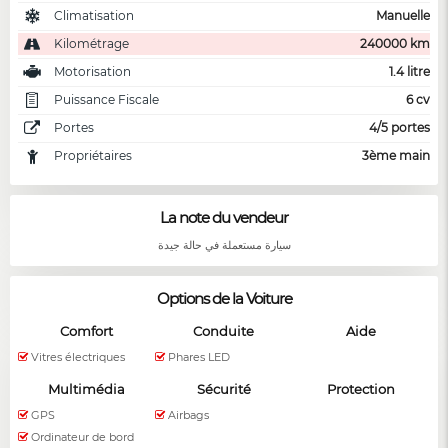
Climatisation
Manuelle
Kilométrage
240000 km
Motorisation
1.4 litre
Puissance Fiscale
6 cv
Portes
4/5 portes
Propriétaires
3ème main
La note du vendeur
سيارة مستعملة في حالة جيدة
Options de la Voiture
Comfort
Conduite
Aide
Vitres électriques
Phares LED
Multimédia
Sécurité
Protection
GPS
Airbags
Ordinateur de bord